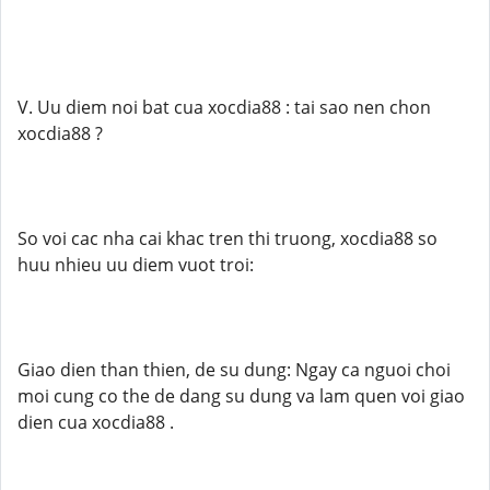
V. Uu diem noi bat cua xocdia88 : tai sao nen chon
xocdia88 ?
So voi cac nha cai khac tren thi truong, xocdia88 so
huu nhieu uu diem vuot troi:
Giao dien than thien, de su dung: Ngay ca nguoi choi
moi cung co the de dang su dung va lam quen voi giao
dien cua xocdia88 .