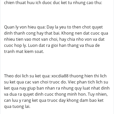
chien thuat huu ich duoc duc ket tu nhung cao thu:
Quan ly von hieu qua: Day la yeu to then chot quyet
dinh thanh cong hay that bai. Khong nen dat cuoc qua
nhieu tien vao mot van choi, hay chia nho von va dat
cuoc hop ly. Luon dat ra gioi han thang va thua de
tranh mat kiem soat.
Theo doi lich su ket qua: xocdia88 thuong hien thi lich
su ket qua cac van choi truoc do. Viec phan tich lich su
ket qua nay giup ban nhan ra nhung quy luat nhat dinh
va dua ra quyet dinh cuoc thong minh hon. Tuy nhien,
can luu y rang ket qua truoc day khong dam bao ket
qua tuong lai.