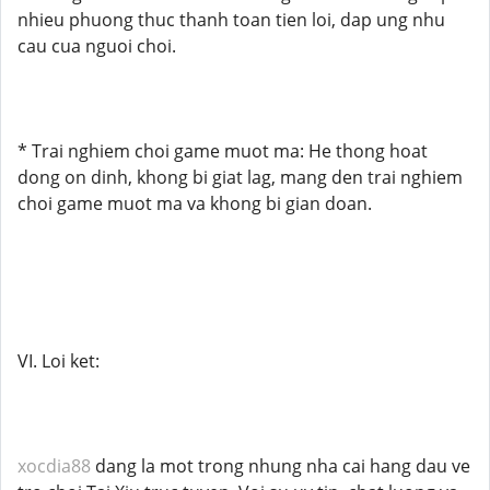
nhieu phuong thuc thanh toan tien loi, dap ung nhu
cau cua nguoi choi.
* Trai nghiem choi game muot ma: He thong hoat
dong on dinh, khong bi giat lag, mang den trai nghiem
choi game muot ma va khong bi gian doan.
VI. Loi ket:
xocdia88
dang la mot trong nhung nha cai hang dau ve