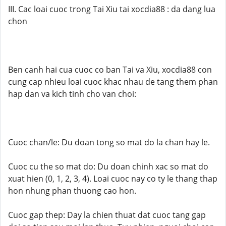
III. Cac loai cuoc trong Tai Xiu tai xocdia88 : da dang lua
chon
Ben canh hai cua cuoc co ban Tai va Xiu, xocdia88 con
cung cap nhieu loai cuoc khac nhau de tang them phan
hap dan va kich tinh cho van choi:
Cuoc chan/le: Du doan tong so mat do la chan hay le.
Cuoc cu the so mat do: Du doan chinh xac so mat do
xuat hien (0, 1, 2, 3, 4). Loai cuoc nay co ty le thang thap
hon nhung phan thuong cao hon.
Cuoc gap thep: Day la chien thuat dat cuoc tang gap