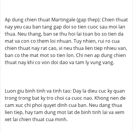
Ap dung chien thuat Martingale (gap thep): Chien thuat
nay yeu cau ban tang gap doi so tien cuoc sau moi lan
thua. Neu thang, ban se thu hoi lai toan bo so tien da
mat va con co them loi nhuan. Tuy nhien, rui ro cua
chien thuat nay rat cao, vi neu thua lien tiep nhieu van,
ban co the mat mot so tien lon. Chi nen ap dung chien
thuat nay khi co von doi dao va tam ly vung vang.
Luon giu binh tinh va tinh tao: Day la dieu cuc ky quan
trong trong bat ky tro choi ca cuoc nao. Khong nen de
cam xuc chi phoi quyet dinh cua ban. Neu dang thua
lien tiep, hay tam dung mot lat de binh tinh lai va xem
xet lai chien thuat cua minh.