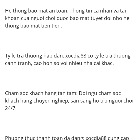
He thong bao mat an toan: Thong tin ca nhan va tai
khoan cua nguoi choi duoc bao mat tuyet doi nho he
thong bao mat tien tien.
Ty le tra thuong hap dan: xocdia88 co ty le tra thuong
canh tranh, cao hon so voi nhieu nha cai khac.
Cham soc khach hang tan tam: Doi ngu cham soc
khach hang chuyen nghiep, san sang ho tro nguoi choi
24/7.
Phuong thuc thanh toan da dang: xocdia88 cung cap