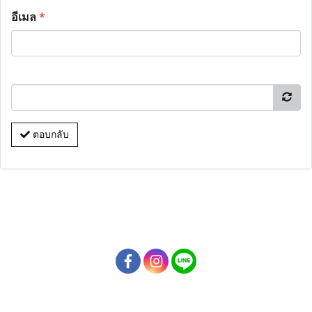
อีเมล
*
ตอบกลับ