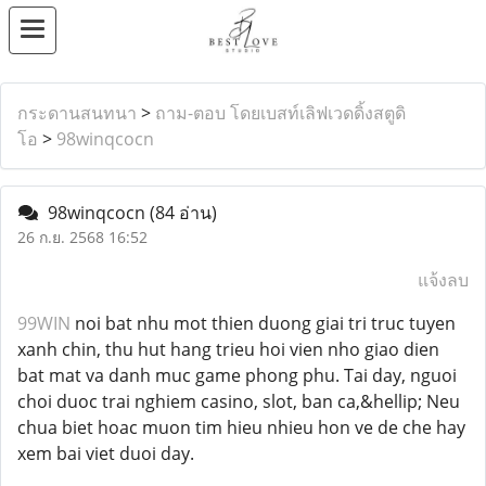
กระดานสนทนา
>
ถาม-ตอบ โดยเบสท์เลิฟเวดดิ้งสตูดิ
โอ
>
98winqcocn
98winqcocn
(84 อ่าน)
26 ก.ย. 2568 16:52
แจ้งลบ
99WIN
noi bat nhu mot thien duong giai tri truc tuyen
xanh chin, thu hut hang trieu hoi vien nho giao dien
bat mat va danh muc game phong phu. Tai day, nguoi
choi duoc trai nghiem casino, slot, ban ca,&hellip; Neu
chua biet hoac muon tim hieu nhieu hon ve de che hay
xem bai viet duoi day.