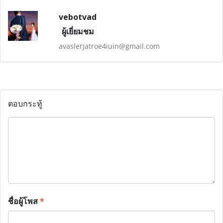
vebotvad
ผู้เยี่ยมชม
avaslerjatroe4iuin@gmail.com
ตอบกระทู้
ชื่อผู้โพส
*