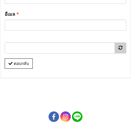
อีเมล
*
ตอบกลับ