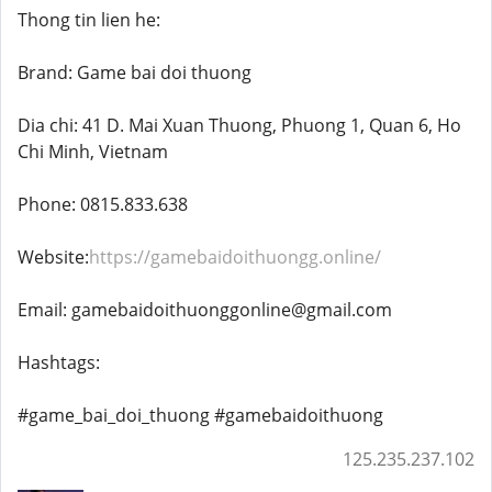
Thong tin lien he:
Brand: Game bai doi thuong
Dia chi: 41 D. Mai Xuan Thuong, Phuong 1, Quan 6, Ho
Chi Minh, Vietnam
Phone: 0815.833.638
Website:
https://gamebaidoithuongg.online/
Email: gamebaidoithuonggonline@gmail.com
Hashtags:
#game_bai_doi_thuong #gamebaidoithuong
125.235.237.102