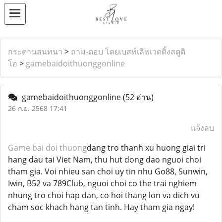
กระดานสนทนา
>
ถาม-ตอบ โดยเบสท์เลิฟเวดดิ้งสตูดิ
โอ
>
gamebaidoithuonggonline
gamebaidoithuonggonline
(52 อ่าน)
26 ก.ย. 2568 17:41
แจ้งลบ
Game bai doi thuong
dang tro thanh xu huong giai tri
hang dau tai Viet Nam, thu hut dong dao nguoi choi
tham gia. Voi nhieu san choi uy tin nhu Go88, Sunwin,
Iwin, B52 va 789Club, nguoi choi co the trai nghiem
nhung tro choi hap dan, co hoi thang lon va dich vu
cham soc khach hang tan tinh. Hay tham gia ngay!