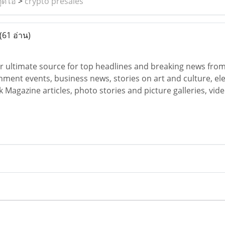
ูดิโอ
>
crypto presales
(61 อ่าน)
 ultimate source for top headlines and breaking news from I
ment events, business news, stories on art and culture, elec
 Magazine articles, photo stories and picture galleries, vi