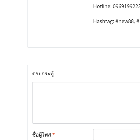
Hotline: 096919922
Hashtag: #new88, 
ตอบกระทู้
ชื่อผู้โพส
*