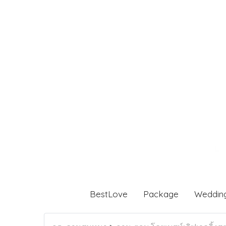
BestLove
Package
Weddin