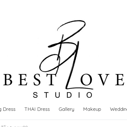
g Dress
THAI Dress
Gallery
Makeup
Weddin