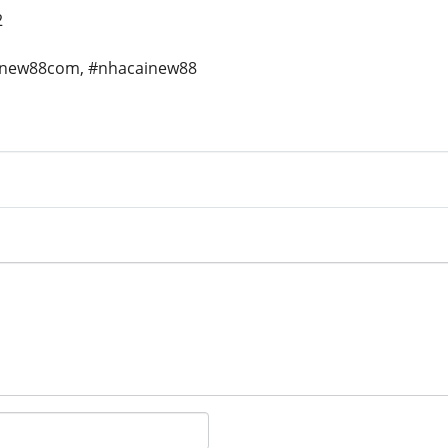
2
#new88com, #nhacainew88