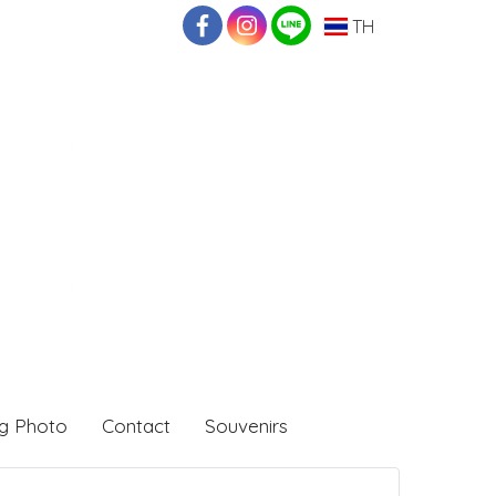
TH
g Photo
Contact
Souvenirs