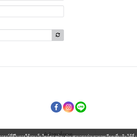
ผู้เข้าชมทั้งหมด
บการณ์ที่ดีในการใช้งานเว็บไซต์ของท่าน ท่านสามารถอ่านรายละเอียดเพิ่มเติมได้ที่