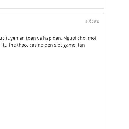
แจ้งลบ
ruc tuyen an toan va hap dan. Nguoi choi moi
tu the thao, casino den slot game, tan