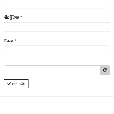
ชื่อผู้โพส
*
อีเมล
*
ตอบกลับ