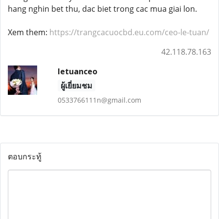
hang nghin bet thu, dac biet trong cac mua giai lon.
Xem them:
https://trangcacuocbd.eu.com/ceo-le-tuan/
42.118.78.163
letuanceo
ผู้เยี่ยมชม
0533766111n@gmail.com
ตอบกระทู้