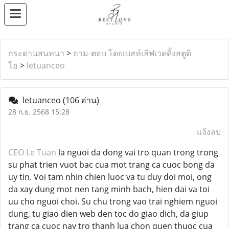
กระดานสนทนา
>
ถาม-ตอบ โดยเบสท์เลิฟเวดดิ้งสตูดิ
โอ
>
letuanceo
letuanceo
(106 อ่าน)
28 ก.ย. 2568 15:28
แจ้งลบ
CEO Le Tuan
la nguoi da dong vai tro quan trong trong
su phat trien vuot bac cua mot trang ca cuoc bong da
uy tin. Voi tam nhin chien luoc va tu duy doi moi, ong
da xay dung mot nen tang minh bach, hien dai va toi
uu cho nguoi choi. Su chu trong vao trai nghiem nguoi
dung, tu giao dien web den toc do giao dich, da giup
trang ca cuoc nay tro thanh lua chon quen thuoc cua