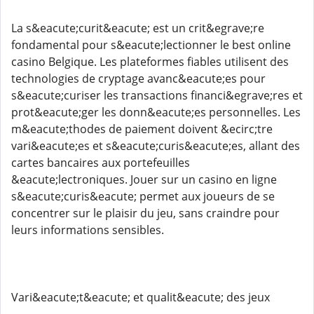
La s&eacute;curit&eacute; est un crit&egrave;re
fondamental pour s&eacute;lectionner le best online
casino Belgique. Les plateformes fiables utilisent des
technologies de cryptage avanc&eacute;es pour
s&eacute;curiser les transactions financi&egrave;res et
prot&eacute;ger les donn&eacute;es personnelles. Les
m&eacute;thodes de paiement doivent &ecirc;tre
vari&eacute;es et s&eacute;curis&eacute;es, allant des
cartes bancaires aux portefeuilles
&eacute;lectroniques. Jouer sur un casino en ligne
s&eacute;curis&eacute; permet aux joueurs de se
concentrer sur le plaisir du jeu, sans craindre pour
leurs informations sensibles.
Vari&eacute;t&eacute; et qualit&eacute; des jeux