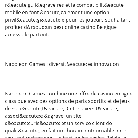
r&eacute;guli&egrave;res et la compatibilit&eacute;
mobile en font &eacute;galement une option
privil&eacute;gi&eacute;e pour les joueurs souhaitant
profiter d&rsquo;un best online casino Belgique
accessible partout.
Napoleon Games : diversit&eacute; et innovation
Napoleon Games combine une offre de casino en ligne
classique avec des options de paris sportifs et de jeux
de soci&eacute;t&eacute;. Cette diversit&eacute;,
associ&eacute;e &agrave; un site
s&eacute;curis&eacute; et un service client de
qualit&eacute;, en fait un choix incontournable pour