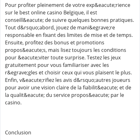
Pour profiter pleinement de votre exp&eacute;rience
sur le best online casino Belgique, il est
conseill&eacute; de suivre quelques bonnes pratiques.
Tout d&rsquo;abord, jouez de mani&egrave;re
responsable en fixant des limites de mise et de temps.
Ensuite, profitez des bonus et promotions
propos&eacute;s, mais lisez toujours les conditions
pour &eacute;viter toute surprise. Testez les jeux
gratuitement pour vous familiariser avec les
r&egrave;gles et choisir ceux qui vous plaisent le plus.
Enfin, v&eacute;rifiez les avis d&rsquo;autres joueurs
pour avoir une vision claire de la fiabilit&eacute; et de
la qualit&eacute; du service propos&eacute; par le
casino.
Conclusion