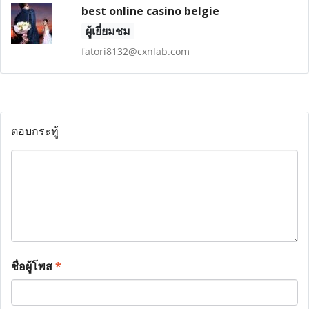
best online casino belgie
ผู้เยี่ยมชม
fatori8132@cxnlab.com
ตอบกระทู้
ชื่อผู้โพส
*