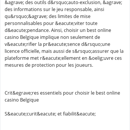
&agrave; des outils d&rsquo;auto-exclusion, &agrave;
des informations sur le jeu responsable, ainsi
qu&rsquo;&agrave; des limites de mise
personnalisables pour &eacute;viter toute
d&eacute;pendance. Ainsi, choisir un best online
casino Belgique implique non seulement de
v&eacute;rifier la pr&eacute;sence d&rsquo;une
licence officielle, mais aussi de s&rsquo;assurer que la
plateforme met r&eacute;ellement en &oelig;uvre ces
mesures de protection pour les joueurs.
Crit&egrave;res essentiels pour choisir le best online
casino Belgique
S&eacute;curit&eacute; et fiabilit&eacute;