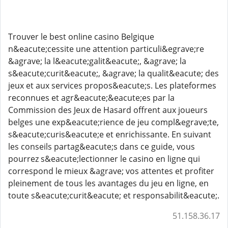
Trouver le best online casino Belgique
n&eacute;cessite une attention particuli&egrave;re
&agrave; la l&eacute;galit&eacute;, &agrave; la
s&eacute;curit&eacute;, &agrave; la qualit&eacute; des
jeux et aux services propos&eacute;s. Les plateformes
reconnues et agr&eacute;&eacute;es par la
Commission des Jeux de Hasard offrent aux joueurs
belges une exp&eacute;rience de jeu compl&egrave;te,
s&eacute;curis&eacute;e et enrichissante. En suivant
les conseils partag&eacute;s dans ce guide, vous
pourrez s&eacute;lectionner le casino en ligne qui
correspond le mieux &agrave; vos attentes et profiter
pleinement de tous les avantages du jeu en ligne, en
toute s&eacute;curit&eacute; et responsabilit&eacute;.
51.158.36.17