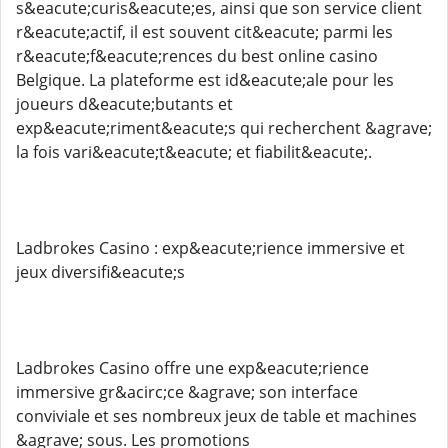
s&eacute;curis&eacute;es, ainsi que son service client
r&eacute;actif, il est souvent cit&eacute; parmi les
r&eacute;f&eacute;rences du best online casino
Belgique. La plateforme est id&eacute;ale pour les
joueurs d&eacute;butants et
exp&eacute;riment&eacute;s qui recherchent &agrave;
la fois vari&eacute;t&eacute; et fiabilit&eacute;.
Ladbrokes Casino : exp&eacute;rience immersive et
jeux diversifi&eacute;s
Ladbrokes Casino offre une exp&eacute;rience
immersive gr&acirc;ce &agrave; son interface
conviviale et ses nombreux jeux de table et machines
&agrave; sous. Les promotions