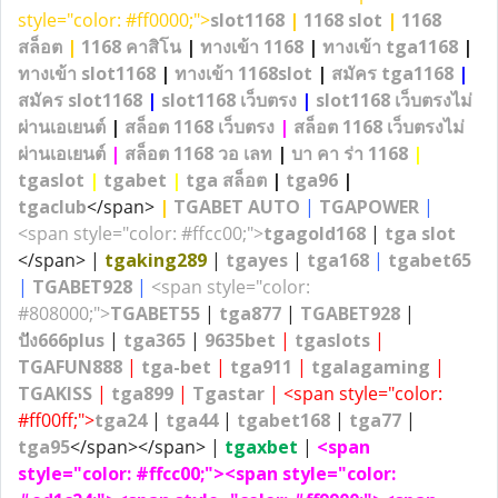
style="color: #ff0000;">
slot1168
|
1168 slot
|
1168
สล็อต
|
1168 คาสิโน
|
ทางเข้า 1168
|
ทางเข้า tga1168
|
ทางเข้า slot1168
|
ทางเข้า 1168slot
|
สมัคร tga1168
|
สมัคร slot1168
|
slot1168 เว็บตรง
|
slot1168 เว็บตรงไม่
ผ่านเอเยนต์
|
สล็อต 1168 เว็บตรง
|
สล็อต 1168 เว็บตรงไม่
ผ่านเอเยนต์
|
สล็อต 1168 วอ เลท
|
บา คา ร่า 1168
|
tgaslot
|
tgabet
|
tga สล็อต
|
tga96
|
tgaclub
</span>
|
TGABET AUTO
|
TGAPOWER
|
<span style="color: #ffcc00;">
tgagold168
|
tga slot
</span> |
tgaking289
|
tgayes
|
tga168
|
tgabet65
|
TGABET928
|
<span style="color:
#808000;">
TGABET
55
|
tga877
|
TGABET928
|
ปัง
666plus
|
tga365
|
9635bet
|
tgaslots
|
TGAFUN888
|
tga-bet
|
tga911
|
tgalagaming
|
TGAKISS
|
tga899
|
Tgastar
| <span style="color:
#ff00ff;">
tga24
|
tga44
|
tgabet168
|
tga77
|
tga95
</span></span> |
tgaxbet
|
<span
style="color: #ffcc00;"><span style="color: