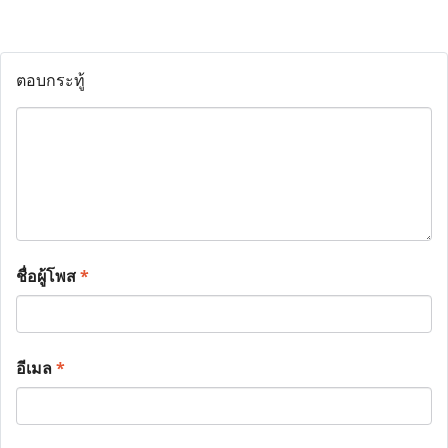
ตอบกระทู้
ชื่อผู้โพส
*
อีเมล
*