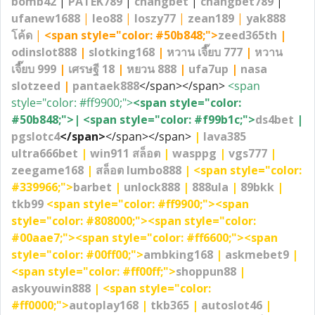
bomb42
|
PATEK789
|
changbet
|
changbet789
|
ufanew1688
|
leo88
|
loszy77
|
zean189
|
yak888
โค้ด
|
<span style="color: #50b848;">
zeed365th
|
odinslot888
|
slotking168
|
หวาน เจี๊ยบ 777
|
หวาน
เจี๊ยบ 999
|
เศรษฐี 18
|
หยวน 888
|
ufa7up
|
nasa
slotzeed
|
pantaek888
</span></span>
<span
style="color: #ff9900;">
<span style="color:
#50b848;">| <span style="color: #f99b1c;">
ds4bet
|
pgslotc4
</span>
</span></span>
|
lava385
ultra666bet
|
win911 สล็อต
|
wasppg
|
vgs777
|
zeegame168
|
สล็อต lumbo888
| <span style="color:
#339966;">
barbet
|
unlock888
|
888ula
|
89bkk
|
tkb99
<span style="color: #ff9900;"><span
style="color: #808000;"><span style="color:
#00aae7;"><span style="color: #ff6600;"><span
style="color: #00ff00;">
ambking168
|
askmebet9
|
<span style="color: #ff00ff;">
shoppun88
|
askyouwin888
| <span style="color:
#ff0000;">
autoplay168
|
tkb365
|
autoslot46
|