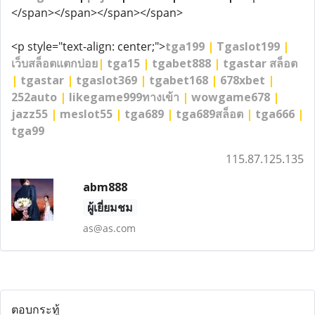
</span></span></span></span>
<p style="text-align: center;">
tga199
|
Tgaslot199
|
เว็บสล็อตแตกบ่อย
|
tga15
|
tgabet888
|
tgastar สล็อต
|
tgastar
|
tgaslot369
|
tgabet168
|
678xbet
|
252auto
|
likegame999ทางเข้า
|
wowgame678
|
jazz55
|
meslot55
|
tga689
|
tga689สล็อต
|
tga666
|
tga99
115.87.125.135
abm888
ผู้เยี่ยมชม
as@as.com
ตอบกระทู้