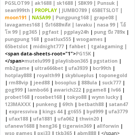
PGSLOT99
|
ak
1688
|
sk
1688
|
SBK99
|
Punsuk
|
sean999th
|
PROPLAY
|
JUMBO789
|
65
BETSLOT
|
moon191
|
NASA99
|
Pungpung168
|
grape08
|
lavagames168
|
ปัง
1688
พลัส
|
lavaku
|
nasa 99
|
โอ้
โห
99
|
pg365
|
pgfast
|
pgplay24h
|
pung ปัง 789x
|
pungpung 168
|
goatlux555
|
wsogames
|
65betslot
|
midnight777
|
fahbet
|
tgalagaming
|
<span data-sheets-root="1">
PG15K
|
</span>
mutelu999
|
playlisbon365
|
pgstation
|
mb2game
|
ultra666bet
|
ufa3939
|
bcr99th
|
hotplay888
|
royalth99
|
skyblueplus
|
toponegold
|
rm88vip
|
jeed88
|
bosoplus
|
888ula
|
suck777
|
gog999
|
lambo66
|
awarich222
|
pgame8
|
lv66
|
probet168
|
rosebet168
|
tokyo88
|
wynn lucky
|
123MAXXX
|
punkeng
|
69th
|
betbath88
|
satan47
|
expressviva
|
kings 44
|
gt655
|
byd999
|
ufa3779
|
ufax188
|
ufa1881
|
ufa062
|
thwin20
|
ufanew1688
|
heng36
|
tigerwin369
|
allforwin
|
wso games
|
pxj33
|
tkb365
|
abm888
|
</span>