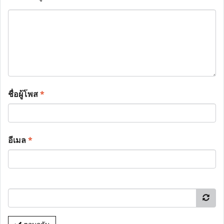
ชื่อผู้โพส
*
อีเมล
*