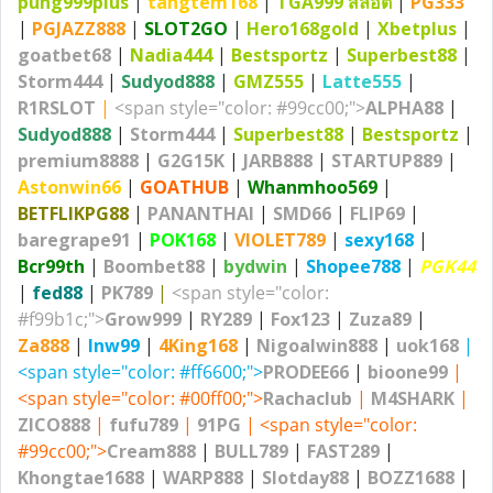
pung999plus
|
tangtem168
|
TGA999
สล็อต
|
PG333
|
PGJAZZ888
|
SLOT2GO
|
Hero168gold
|
Xbetplus
|
goatbet68
|
Nadia444
|
Bestsportz
|
Superbest88
|
Storm444
|
Sudyod888
|
GMZ555
|
Latte555
|
R1RSLOT
|
<span style="color: #99cc00;">
ALPHA88
|
Sudyod888
|
Storm444
|
Superbest88
|
Bestsportz
|
premium8888
|
G2G15K
|
JARB888
|
STARTUP889
|
Astonwin66
|
GOATHUB
|
Whanmhoo569
|
BETFLIKPG88
|
PANANTHAI
|
SMD66
|
FLIP69
|
baregrape91
|
POK168
|
VIOLET789
|
sexy168
|
Bcr99th
|
Boombet88
|
bydwin
|
Shopee788
|
PGK44
|
fed88
|
PK789
|
<span style="color:
#f99b1c;">
Grow999
|
RY289
|
Fox123
|
Zuza89
|
Za888
|
Inw99
|
4King168
|
Nigoalwin888
|
uok168
|
<span style="color: #ff6600;">
PRODEE66
|
bioone99
|
<span style="color: #00ff00;">
Rachaclub
|
M4SHARK
|
ZICO888
|
fufu789
|
91
PG
| <span style="color:
#99cc00;">
Cream888
|
BULL789
|
FAST289
|
Khongtae1688
|
WARP888
|
Slotday88
|
BOZZ1688
|