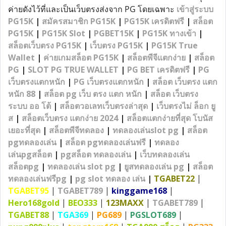
ค่ายดังไว้ที่และเป็นเว็บตรงส่งจาก PG โดยเฉพาะ
เข้าสู่ระบบ
PG15K
|
สมัครสมาชิก PG15K
|
PG15K เครดิตฟรี
|
สล็อต
PG15K
|
PG15K Slot
|
PGBET15K
|
PG15K ทางเข้า
|
สล็อตเว็บตรง PG15K
|
เว็บตรง PG15K
|
PG15K True
Wallet
|
ค่ายเกมสล็อต PG15K
|
สล็อตพีจีแตกง่าย
|
สล็อต
PG
|
SLOT PG TRUE WALLET
|
PG BET เครดิตฟรี
|
PG
เว็บตรงแตกหนัก
|
PG เว็บตรงแตกหนัก
|
สล็อต เว็บตรง แตก
หนัก 88
|
สล็อต pg เว็บ ตรง แตก หนัก
|
สล็อต เว็บตรง
ระบบ ออ โต้
|
สล็อตวอเลทเว็บตรงล่าสุด
|
เว็บตรงไม่ ล็อก ยู
ส
|
สล็อตเว็บตรง แตกง่าย 2024
|
สล็อตแตกง่ายที่สุด โบนัส
เยอะที่สุด
|
สล็อตพีจีทดลอง
|
ทดลองเล่นslot pg
|
สล็อต
pgทดลองเล่น
|
สล็อต pgทดลองเล่นฟรี
|
ทดลอง
เล่นpgสล็อต
|
pgสล็อต ทดลองเล่น
|
เว็บทดลองเล่น
สล็อตpg
|
ทดลองเล่น slot pg
|
ยูสทดลองเล่น pg
|
สล็อต
ทดลองเล่นฟรีpg
|
pg slot ทดลอง เล่น
|
TGABET22
|
TGABET95
|
TGABET789
|
kinggame168
|
Hero168gold
|
BEO333
|
123
MAXX
|
TGABET789
|
TGABET88
|
TGA369
|
PG
689
|
PGSLOT689
|