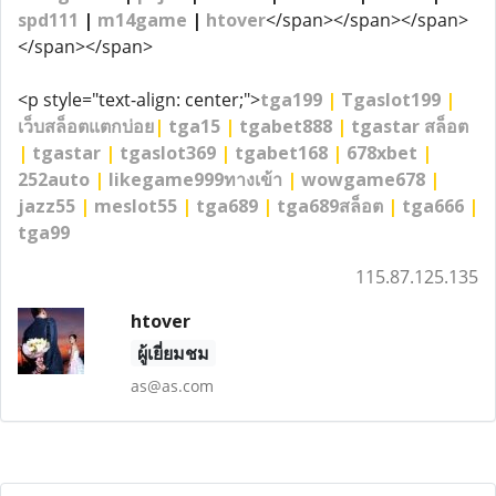
spd111
|
m14game
|
htover
</span></span></span>
</span></span>
<p style="text-align: center;">
tga199
|
Tgaslot199
|
เว็บสล็อตแตกบ่อย
|
tga15
|
tgabet888
|
tgastar สล็อต
|
tgastar
|
tgaslot369
|
tgabet168
|
678xbet
|
252auto
|
likegame999ทางเข้า
|
wowgame678
|
jazz55
|
meslot55
|
tga689
|
tga689สล็อต
|
tga666
|
tga99
115.87.125.135
htover
ผู้เยี่ยมชม
as@as.com