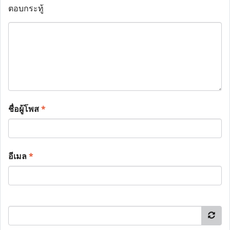
ตอบกระทู้
ชื่อผู้โพส
*
อีเมล
*