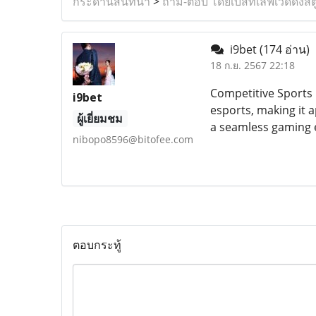
กระดานสนทนา
>
ถาม-ตอบ โดยเบสท์เลิฟเวดดิ้งสต
i9bet
(174 อ่าน)
18 ก.ย. 2567 22:18
Competitive Sports O
i9bet
esports, making it a
ผู้เยี่ยมชม
a seamless gaming e
nibopo8596@bitofee.com
ตอบกระทู้