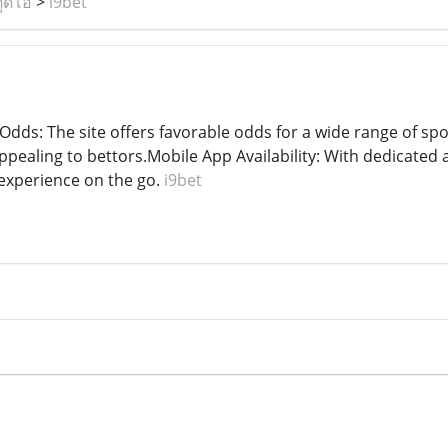
ูดิโอ
>
i9bet
dds: The site offers favorable odds for a wide range of spor
ppealing to bettors​.Mobile App Availability: With dedicated
xperience on the go​.
i9bet