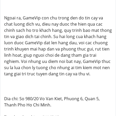
Ngoai ra, GameVip con chu trong den do tin cay va
chat luong dich vu, dieu nay duoc the hien qua cac
chinh sach ho tro khach hang, quy trinh bao mat thong
tin va giao dich tai chinh. Su hai long cua khach hang
luon duoc GameVip dat len hang dau, voi cac chuong
trinh khuyen mai hap dan va phuong thuc gui, rut tien
linh hoat, giup nguoi choi de dang tham gia trai
nghiem. Voi nhung uu diem noi bat nay, GameVip thuc
su la lua chon ly tuong cho nhung ai tim kiem mot nen
tang giai tri truc tuyen dang tin cay va thu vi.
Dia chi: So 980/20 Vo Van Kiet, Phuong 6, Quan 5,
Thanh Pho Ho Chi Minh.