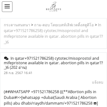
กระดานสนทนา
>
ถาม-ตอบ โดยเบสท์เลิฟเวดดิ้งสตูดิโอ
>
In
qatar+971521786258) cytotec/misoprostol and
mifepristone available in qatar. abortion pills in qatar??
_)6
In qatar+971521786258) cytotec/misoprostol and
mifepristone available in qatar. abortion pills in qatar??
_)6
(202 อ่าน)
28 ก.ย. 2567 16:41
แจ้งลบ
(##WHATSAPP +971521786258 (((**ABortion pills in
Dubai#>>[whatsapp +dubai(Saudi Arabia [ Abortion
pills) abu dhabi/riaydh/dammam/+971521786258 ☎️]