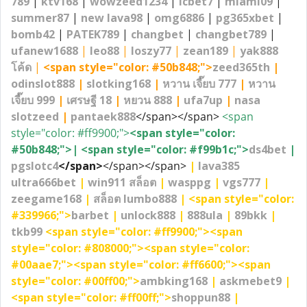
789
|
ktv168
|
wowzeed1234
|
lcbet7
|
miami09
|
summer87
|
new lava98
|
omg6886
|
pg365xbet
|
bomb42
|
PATEK789
|
changbet
|
changbet789
|
ufanew1688
|
leo88
|
loszy77
|
zean189
|
yak888
โค้ด
|
<span style="color: #50b848;">
zeed365th
|
odinslot888
|
slotking168
|
หวาน เจี๊ยบ 777
|
หวาน
เจี๊ยบ 999
|
เศรษฐี 18
|
หยวน 888
|
ufa7up
|
nasa
slotzeed
|
pantaek888
</span></span>
<span
style="color: #ff9900;">
<span style="color:
#50b848;">| <span style="color: #f99b1c;">
ds4bet
|
pgslotc4
</span>
</span></span>
|
lava385
ultra666bet
|
win911 สล็อต
|
wasppg
|
vgs777
|
zeegame168
|
สล็อต lumbo888
| <span style="color:
#339966;">
barbet
|
unlock888
|
888ula
|
89bkk
|
tkb99
<span style="color: #ff9900;"><span
style="color: #808000;"><span style="color:
#00aae7;"><span style="color: #ff6600;"><span
style="color: #00ff00;">
ambking168
|
askmebet9
|
<span style="color: #ff00ff;">
shoppun88
|