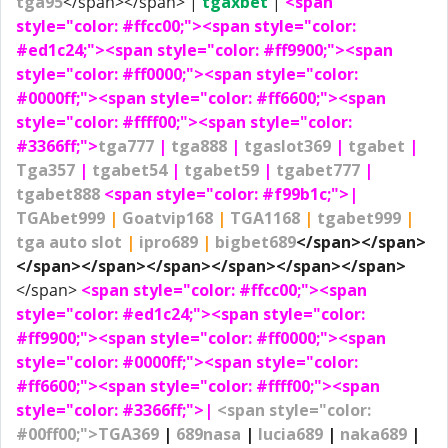
tga95
</span></span> |
tgaxbet
|
<span
style="color: #ffcc00;"><span style="color:
#ed1c24;"><span style="color: #ff9900;"><span
style="color: #ff0000;"><span style="color:
#0000ff;"><span style="color: #ff6600;"><span
style="color: #ffff00;"><span style="color:
#3366ff;">
tga777
|
tga888
|
tgaslot369
|
tgabet
|
Tga357
|
tgabet54
|
tgabet59
|
tgabet777
|
tgabet888
<span style="color: #f99b1c;">|
TGAbet999
|
Goatvip168
|
TGA1168
|
tgabet999
|
tga auto slot
|
ipro689
|
bigbet689
</span></span>
</span></span></span></span></span></span>
</span>
<span style="color: #ffcc00;"><span
style="color: #ed1c24;"><span style="color:
#ff9900;"><span style="color: #ff0000;"><span
style="color: #0000ff;"><span style="color:
#ff6600;"><span style="color: #ffff00;"><span
style="color: #3366ff;">|
<span style="color:
#00ff00;">TGA369
|
689nasa
|
lucia689
|
naka689
|