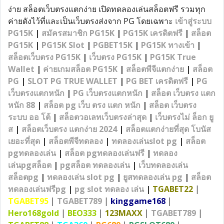
ง่าย สล็อตเว็บตรงแตกง่าย เปิดทดลองเล่นสล็อตฟรี รวมทุก
ค่ายดังไว้ที่และเป็นเว็บตรงส่งจาก PG โดยเฉพาะ
เข้าสู่ระบบ
PG15K
|
สมัครสมาชิก PG15K
|
PG15K เครดิตฟรี
|
สล็อต
PG15K
|
PG15K Slot
|
PGBET15K
|
PG15K ทางเข้า
|
สล็อตเว็บตรง PG15K
|
เว็บตรง PG15K
|
PG15K True
Wallet
|
ค่ายเกมสล็อต PG15K
|
สล็อตพีจีแตกง่าย
|
สล็อต
PG
|
SLOT PG TRUE WALLET
|
PG BET เครดิตฟรี
|
PG
เว็บตรงแตกหนัก
|
PG เว็บตรงแตกหนัก
|
สล็อต เว็บตรง แตก
หนัก 88
|
สล็อต pg เว็บ ตรง แตก หนัก
|
สล็อต เว็บตรง
ระบบ ออ โต้
|
สล็อตวอเลทเว็บตรงล่าสุด
|
เว็บตรงไม่ ล็อก ยู
ส
|
สล็อตเว็บตรง แตกง่าย 2024
|
สล็อตแตกง่ายที่สุด โบนัส
เยอะที่สุด
|
สล็อตพีจีทดลอง
|
ทดลองเล่นslot pg
|
สล็อต
pgทดลองเล่น
|
สล็อต pgทดลองเล่นฟรี
|
ทดลอง
เล่นpgสล็อต
|
pgสล็อต ทดลองเล่น
|
เว็บทดลองเล่น
สล็อตpg
|
ทดลองเล่น slot pg
|
ยูสทดลองเล่น pg
|
สล็อต
ทดลองเล่นฟรีpg
|
pg slot ทดลอง เล่น
|
TGABET22
|
TGABET95
|
TGABET789
|
kinggame168
|
Hero168gold
|
BEO333
|
123
MAXX
|
TGABET789
|