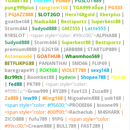
TGABET88
|
TGA369
|
PG
689
|
PGSLOT689
|
pung999plus
|
tangtem168
|
TGA999
สล็อต
|
PG333
|
PGJAZZ888
|
SLOT2GO
|
Hero168gold
|
Xbetplus
|
goatbet68
|
Nadia444
|
Bestsportz
|
Superbest88
|
Storm444
|
Sudyod888
|
GMZ555
|
Latte555
|
R1RSLOT
|
<span style="color: #99cc00;">
ALPHA88
|
Sudyod888
|
Storm444
|
Superbest88
|
Bestsportz
|
premium8888
|
G2G15K
|
JARB888
|
STARTUP889
|
Astonwin66
|
GOATHUB
|
Whanmhoo569
|
BETFLIKPG88
|
PANANTHAI
|
SMD66
|
FLIP69
|
baregrape91
|
POK168
|
VIOLET789
|
sexy168
|
Bcr99th
|
Boombet88
|
bydwin
|
Shopee788
|
PGK44
|
fed88
|
PK789
|
<span style="color:
#f99b1c;">
Grow999
|
RY289
|
Fox123
|
Zuza89
|
Za888
|
Inw99
|
4King168
|
Nigoalwin888
|
uok168
|
<span style="color: #ff6600;">
PRODEE66
|
bioone99
|
<span style="color: #00ff00;">
Rachaclub
|
M4SHARK
|
ZICO888
|
fufu789
|
91
PG
| <span style="color:
#99cc00;">
Cream888
|
BULL789
|
FAST289
|