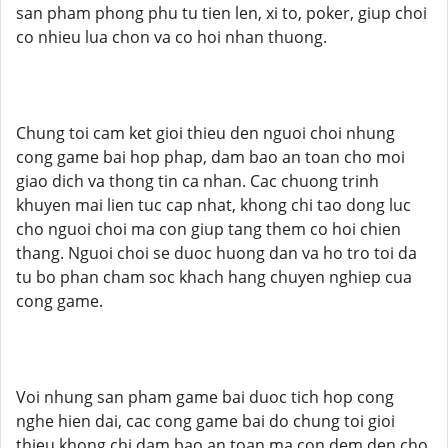
san pham phong phu tu tien len, xi to, poker, giup choi
co nhieu lua chon va co hoi nhan thuong.
Chung toi cam ket gioi thieu den nguoi choi nhung
cong game bai hop phap, dam bao an toan cho moi
giao dich va thong tin ca nhan. Cac chuong trinh
khuyen mai lien tuc cap nhat, khong chi tao dong luc
cho nguoi choi ma con giup tang them co hoi chien
thang. Nguoi choi se duoc huong dan va ho tro toi da
tu bo phan cham soc khach hang chuyen nghiep cua
cong game.
Voi nhung san pham game bai duoc tich hop cong
nghe hien dai, cac cong game bai do chung toi gioi
thieu khong chi dam bao an toan ma con dem den cho