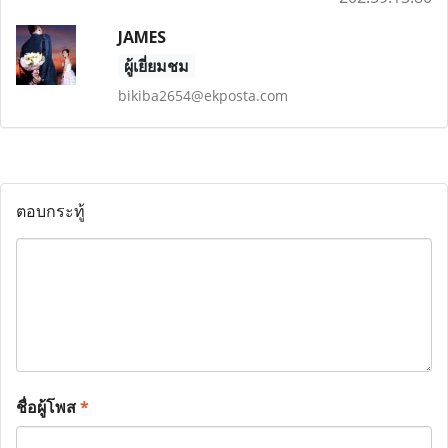
JAMES
ผู้เยี่ยมชม
bikiba2654@ekposta.com
ตอบกระทู้
ชื่อผู้โพส
*