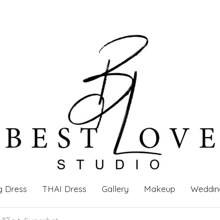
g Dress
THAI Dress
Gallery
Makeup
Weddin