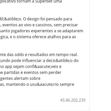
aplicativo tornam a Superbet uma
l;&atilde;o. O design foi pensado para
 eventos ao vivo e cassinos, sem precisar
 quanto jogadores experientes a se adaptarem
ica, e o sistema oferece atalhos para as
nte das odds e resultados em tempo real.
undo pode influenciar a decis&atilde;o do
no app sejam confi&aacute;veis e
e partidas e eventos sem perder
ligentes alertam sobre
idas, mantendo o usu&aacute;rio sempre
45.86.202.239