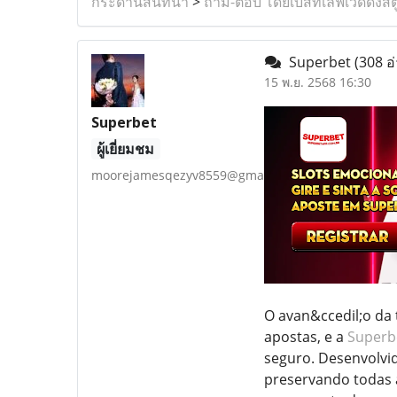
กระดานสนทนา
>
ถาม-ตอบ โดยเบสท์เลิฟเวดดิ้งสต
Superbet
(308 อ
15 พ.ย. 2568 16:30
Superbet
ผู้เยี่ยมชม
moorejamesqezyv8559@gmail.com
O avan&ccedil;o da
apostas, e a
Superb
seguro. Desenvolvid
preservando todas 