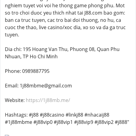
nghiem tuyet voi voi he thong game phong phu. Mot
so tro choi duoc yeu thich nhat tai J88.com bao gom:
ban ca truc tuyen, cac tro bai doi thuong, no hu, ca
cuoc the thao, live casino/xoc dia, xo so va da ga truc
tuyen.
Dia chi: 195 Hoang Van Thu, Phuong 08, Quan Phu
Nhuan, TP Ho Chi Minh
Phone: 0989887795
Email: 1j88mbme@gmail.com
Website:
https://1j88mb.me/
Hashtags: #j88 #j88casino #linkj88 #nhacaij88
#1j88mbme #j88vip0 #j88vip1 #j88vip9 #j88vip2 #j888"