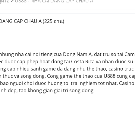
ูดิโอ
>
U888 - NHA CAI DANG CAP CHAU A
 DANG CAP CHAU A
(225 อ่าน)
nhung nha cai noi tieng cua Dong Nam A, dat tru so tai Cam
ec duoc cap phep hoat dong tai Costa Rica va nhan duoc su
ung cap nhieu sanh game da dang nhu the thao, casino truc 
n thuc va song dong. Cong game the thao cua U888 cung cap
ao nguoi choi duoc huong toi trai nghiem tot nhat. Casino t
xinh dep, tao khong gian giai tri song dong.