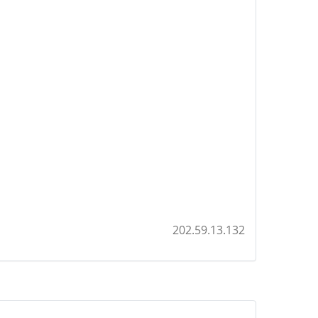
202.59.13.132