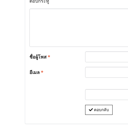
ตอบกระทู้
ชื่อผู้โพส
*
อีเมล
*
ตอบกลับ