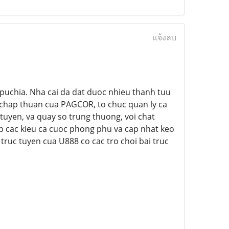
แจ้งลบ
puchia. Nha cai da dat duoc nhieu thanh tuu
 chap thuan cua PAGCOR, to chuc quan ly ca
tuyen, va quay so trung thuong, voi chat
 cac kieu ca cuoc phong phu va cap nhat keo
ruc tuyen cua U888 co cac tro choi bai truc