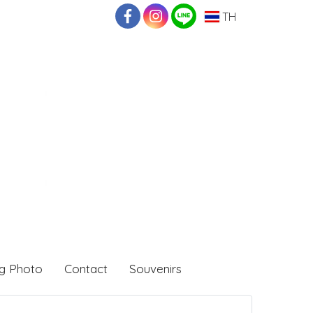
TH
g Photo
Contact
Souvenirs