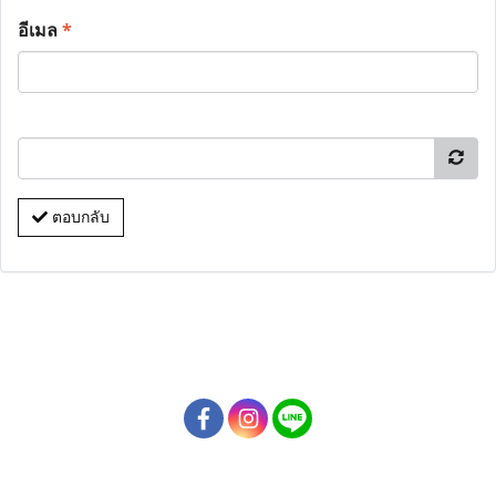
อีเมล
*
ตอบกลับ