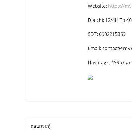
Website:
https://m
Dia chi: 12/4H To 4
SDT: 0902215869
Email: contact@m9
Hashtags: #99ok #
ตอบกระทู้