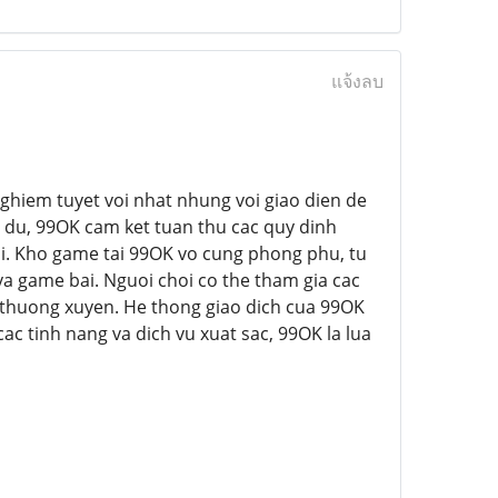
แจ้งลบ
nghiem tuyet voi nhat nhung voi giao dien de
 du, 99OK cam ket tuan thu cac quy dinh
oi. Kho game tai 99OK vo cung phong phu, tu
va game bai. Nguoi choi co the tham gia cac
 thuong xuyen. He thong giao dich cua 99OK
ac tinh nang va dich vu xuat sac, 99OK la lua