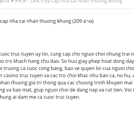
ูดิโอ
>
99OK - Link truy cap nha cai nhan thuong khung
 cap nha cai nhan thuong khung
(209 อ่าน)
 cuoc truc tuyen uy tin, cung cap cho nguoi choi nhung trai 
ho tro khach hang chu dao. So huu giay phep hoat dong day
oi truong ca cuoc cong bang, bao ve quyen loi cua nguoi ch
n casino truc tuyen va cac tro choi khac nhu ban ca, no hu, 
nhan thuong gia tri thong qua cac chuong trinh khuyen mai
 va bao mat, giup nguoi choi de dang nap va rut tien. Voi c
hung ai dam me ca cuoc truc tuyen.