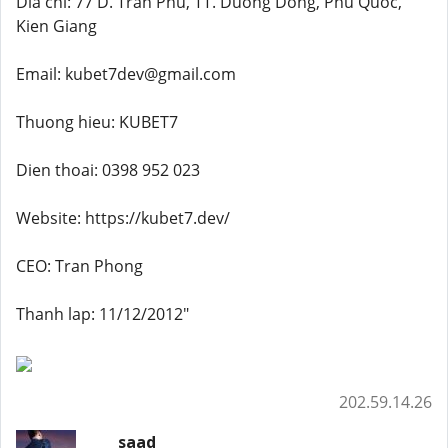
Dia chi: 77 D. Tran Phu, TT. Duong Dong, Phu Quoc,
Kien Giang
Email: kubet7dev@gmail.com
Thuong hieu: KUBET7
Dien thoai: 0398 952 023
Website: https://kubet7.dev/
CEO: Tran Phong
Thanh lap: 11/12/2012"
202.59.14.26
saad