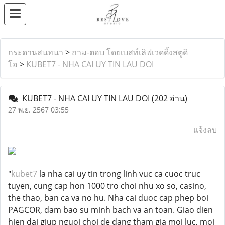
กระดานสนทนา
>
ถาม-ตอบ โดยเบสท์เลิฟเวดดิ้งสตูดิ
โอ
>
KUBET7 - NHA CAI UY TIN LAU DOI
KUBET7 - NHA CAI UY TIN LAU DOI
(202 อ่าน)
27 พ.ย. 2567 03:55
แจ้งลบ
"
kubet7
la nha cai uy tin trong linh vuc ca cuoc truc
tuyen, cung cap hon 1000 tro choi nhu xo so, casino,
the thao, ban ca va no hu. Nha cai duoc cap phep boi
PAGCOR, dam bao su minh bach va an toan. Giao dien
hien dai giup nguoi choi de dang tham gia moi luc, moi