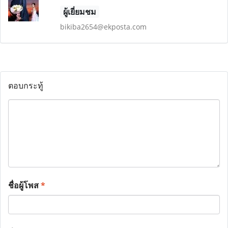
ผู้เยี่ยมชม
bikiba2654@ekposta.com
ตอบกระทู้
ชื่อผู้โพส
*