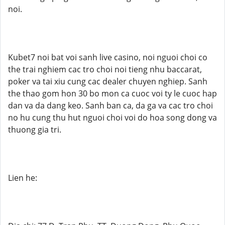
noi.
Kubet7 noi bat voi sanh live casino, noi nguoi choi co
the trai nghiem cac tro choi noi tieng nhu baccarat,
poker va tai xiu cung cac dealer chuyen nghiep. Sanh
the thao gom hon 30 bo mon ca cuoc voi ty le cuoc hap
dan va da dang keo. Sanh ban ca, da ga va cac tro choi
no hu cung thu hut nguoi choi voi do hoa song dong va
thuong gia tri.
Lien he: