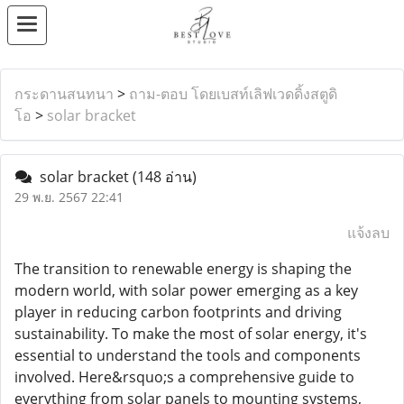
กระดานสนทนา
>
ถาม-ตอบ โดยเบสท์เลิฟเวดดิ้งสตูดิ
โอ
>
solar bracket
solar bracket
(148 อ่าน)
29 พ.ย. 2567 22:41
แจ้งลบ
The transition to renewable energy is shaping the
modern world, with solar power emerging as a key
player in reducing carbon footprints and driving
sustainability. To make the most of solar energy, it's
essential to understand the tools and components
involved. Here&rsquo;s a comprehensive guide to
everything from solar panels to mounting systems,