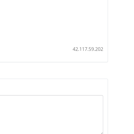
42.117.59.202