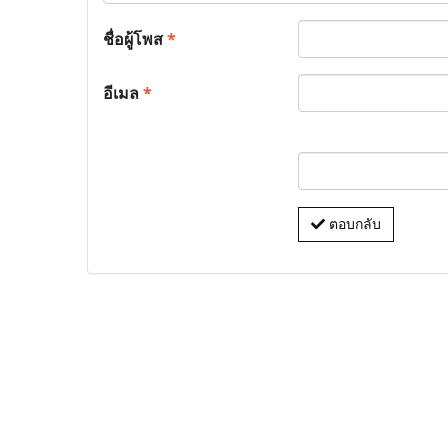
ชื่อผู้โพส
*
อีเมล
*
ตอบกลับ