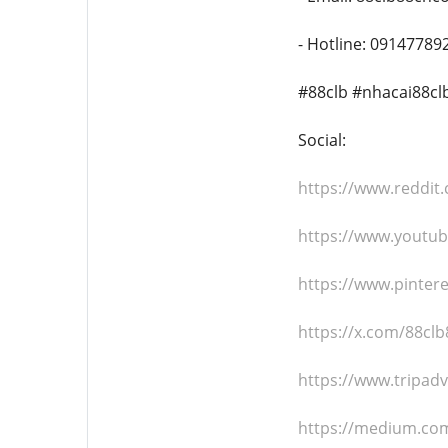
- Hotline: 09147789
#88clb #nhacai88cl
Social:
https://www.reddit
https://www.youtu
https://www.pinter
https://x.com/88cl
https://www.tripad
https://medium.c