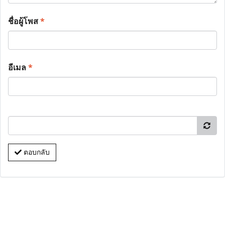
ชื่อผู้โพส
*
อีเมล
*
ตอบกลับ