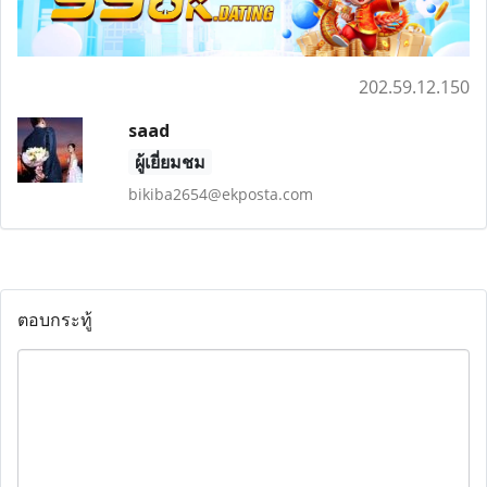
202.59.12.150
saad
ผู้เยี่ยมชม
bikiba2654@ekposta.com
ตอบกระทู้