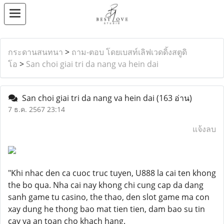
กระดานสนทนา
>
ถาม-ตอบ โดยเบสท์เลิฟเวดดิ้งสตูดิ
โอ
>
San choi giai tri da nang va hein dai
San choi giai tri da nang va hein dai
(163 อ่าน)
7 ธ.ค. 2567 23:14
แจ้งลบ
"Khi nhac den ca cuoc truc tuyen, U888 la cai ten khong
the bo qua. Nha cai nay khong chi cung cap da dang
sanh game tu casino, the thao, den slot game ma con
xay dung he thong bao mat tien tien, dam bao su tin
cay va an toan cho khach hang.