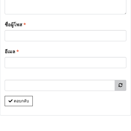
ชื่อผู้โพส
*
อีเมล
*
ตอบกลับ