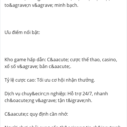
to&agrave;n v&agrave; minh bạch.
Ưu điểm nổi bật:
Kho game hấp dẫn: C&aacute; cược thể thao, casino,
xổ số v&agrave; bắn c&aacute;.
Tỷ lệ cược cao: Tối ưu cơ hội nhận thưởng.
Dịch vụ chuy&ecirc;n nghiệp: Hỗ trợ 24/7, nhanh
ch&oacute;ng v&agrave; tận t&igrave;nh.
C&aacute;c quy định cần nhớ: