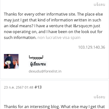
แจ้งลบ
Thanks for every other informative site. The place else
may just I get that kind of information written in such
an ideal means? I have a venture that I&rsquo;m just
now operating on, and I have been on the look out for
such information.
non lucrative visa spain
103.129.140.36
لیووووسا
ผู้เยี่ยมชม
dexudu@forexlist.in
#13
23 ก.ค. 2567 01:48
แจ้งลบ
Thanks for an interesting blog. What else may I get that