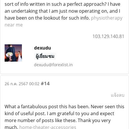
sort of info written in such a perfect approach? I have
an undertaking that I am just now operating on, and I
have been on the lookout for such info.
physiotherapy
near me
103.129.140.81
dexudu
ผู้เยี่ยมชม
dexudu@forexlist.in
#14
26 ก.ค. 2567 00:02
แจ้งลบ
What a fantabulous post this has been. Never seen this
kind of useful post. I am grateful to you and expect
more number of posts like these. Thank you very
much.
home-theater-accessories