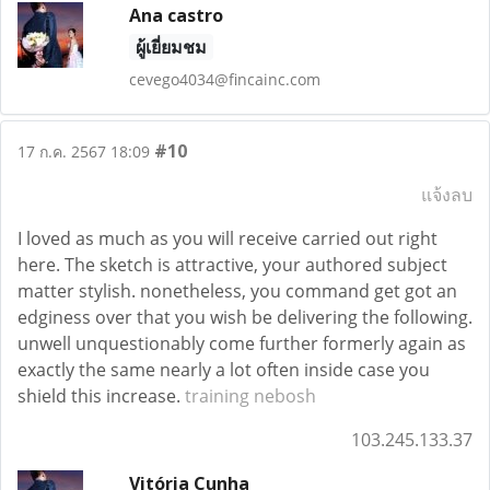
Ana castro
ผู้เยี่ยมชม
cevego4034@fincainc.com
#10
17 ก.ค. 2567 18:09
แจ้งลบ
I loved as much as you will receive carried out right
here. The sketch is attractive, your authored subject
matter stylish. nonetheless, you command get got an
edginess over that you wish be delivering the following.
unwell unquestionably come further formerly again as
exactly the same nearly a lot often inside case you
shield this increase.
training nebosh
103.245.133.37
Vitória Cunha