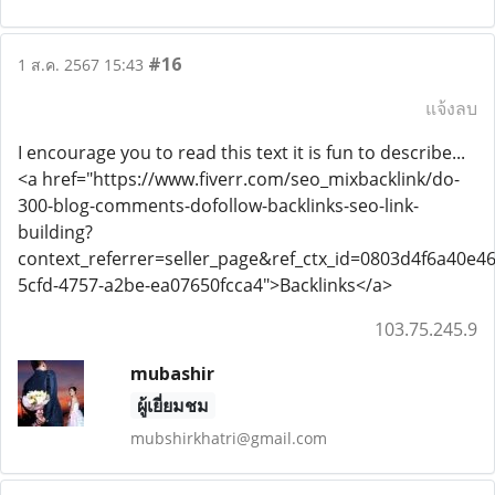
#16
1 ส.ค. 2567 15:43
แจ้งลบ
I encourage you to read this text it is fun to describe...
<a href="https://www.fiverr.com/seo_mixbacklink/do-
300-blog-comments-dofollow-backlinks-seo-link-
building?
context_referrer=seller_page&ref_ctx_id=0803d4f6a40e
5cfd-4757-a2be-ea07650fcca4">Backlinks</a>
103.75.245.9
mubashir
ผู้เยี่ยมชม
mubshirkhatri@gmail.com