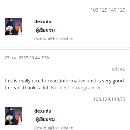
103.129.140.120
dexudu
ผู้เยี่ยมชม
dexudu@forexlist.in
#15
27 ก.ค. 2567 00:44
แจ้งลบ
this is really nice to read..informative post is very good
to read..thanks a lot!
Barbier Gen&egrave;ve
103.129.140.73
dexudu
ผู้เยี่ยมชม
dexudu@forexlist.in