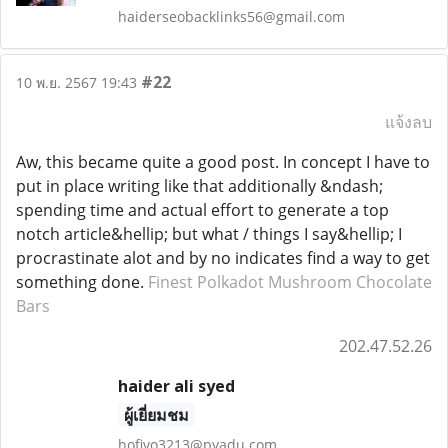
haiderseobacklinks56@gmail.com
#22
10 พ.ย. 2567 19:43
แจ้งลบ
Aw, this became quite a good post. In concept I have to
put in place writing like that additionally &ndash;
spending time and actual effort to generate a top
notch article&hellip; but what / things I say&hellip; I
procrastinate alot and by no indicates find a way to get
something done.
Finest Polkadot Mushroom Chocolate
Bars
202.47.52.26
haider ali syed
ผู้เยี่ยมชม
hofivo3213@pyadu.com