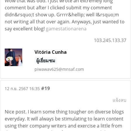
Wow that was odd. I just wrote an extremely long
comment but after I clicked submit my comment
didn&rsquo;t show up. Grrrr&hellip; well I&rsquo;m
not writing all that over again. Anyways, just wanted to
say excellent blog!
gamestationarena
103.245.133.37
Vitória Cunha
ผู้เยี่ยมชม
piwawav625@mnsaf.com
#19
12 ก.ย. 2567 16:35
แจ้งลบ
Nice post. I learn some thing tougher on diverse blogs
everyday. It will always be stimulating to learn content
using their company writers and exercise a little from