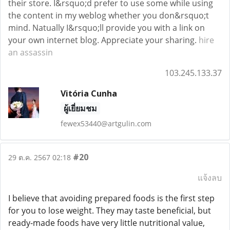
their store. I&rsquo;d prefer to use some while using
the content in my weblog whether you don&rsquo;t
mind. Natually I&rsquo;ll provide you with a link on
your own internet blog. Appreciate your sharing.
hire
an assassin
103.245.133.37
Vitória Cunha
ผู้เยี่ยมชม
fewex53440@artgulin.com
#20
29 ต.ค. 2567 02:18
แจ้งลบ
I believe that avoiding prepared foods is the first step
for you to lose weight. They may taste beneficial, but
ready-made foods have very little nutritional value,