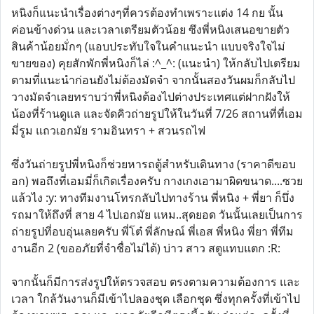
หนิงก็แนะนำเรื่องต่างๆที่ควรต้องทำเพราะแต่ง 14 กย นั้น
ค่อนข้างด่วน และเวลาเตรียมตัวน้อย ซึงพี่หนิงเสนอขายตัว
สินค้าน้อยมั่กๆ (แอบประทับใจในคำแนะนำ แบบจริงใจไม่
ขายของ) คุยสักพักพี่หนิงก็ไล่ :^_^: (แนะนำ) ให้กลับไปเตรียม
ตามที่แนะนำก่อนยังไม่ต้องมัดจำ จากนั้นสองวันผมก็กลับไป
วางมัดจำเลยทราบว่าพี่หนิงต้องไปต่างประเทศแต่ฝากฝังให้
น้องที่ร้านดูแล และจัดคิวถ่ายรูปให้ในวันที่ 7/26 สถานที่ที่เอม
มี่รูม แถวเอกมัย รามอินทรา + สวนรถไฟ
ซึ่งวันถ่ายรูปพี่หนิงก็ช่วยหารถตู้สำหรับเดินทาง (ราคาดีขอบ
อก) พอถึงที่เอมมี่ก็เกิดเรื่องครับ กางเกงเอามาผิดขนาด....ซวย
แล้วไง :y: ทางทีมงานโทรกลับไปทางร้าน พี่หนิง + พี่ยา ก็บึ่ง
รถมาให้ถึงที่ สาย 4 ไปเอกมัย แหม..สุดยอด วันนั้นเลยเป็นการ
ถ่ายรูปที่อบอุ่นเลยครับ พี่โต๋ พี่ลักษณ์ พี่เอส พี่หนิง พี่ยา พี่ทีม
งานอีก 2 (ขออภัยที่จำชื่อไม่ได้) บ่าว สาว สตูแทบแตก :R:
จากนั้นก็มีการส่งรูปให้ตรวจสอบ ตรงตามความต้องการ และ
เวลา ใกล้วันงานก็มีเข้าไปลองชุด เลือกชุด ซึ่งทุกครั้งที่เข้าไป