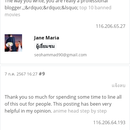
The way you write, you are really a professional
blogger.,;&rdquo;&rdquo;&lsquo;
top 10 banned
movies
116.206.65.27
Jane Maria
ผู้เยี่ยมชม
seohammad90@gmail.com
#9
7 ก.ค. 2567 16:27
แจ้งลบ
Thank you so much for spending some time to line all
of this out for people. This posting has been very
helpful in my opinion.
anime head step by step
116.206.64.193