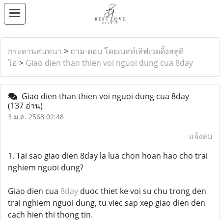
กระดานสนทนา
>
ถาม-ตอบ โดยเบสท์เลิฟเวดดิ้งสตูดิ
โอ
>
Giao dien than thien voi nguoi dung cua 8day
Giao dien than thien voi nguoi dung cua 8day
(137 อ่าน)
3 ม.ค. 2568 02:48
แจ้งลบ
1. Tai sao giao dien 8day la lua chon hoan hao cho trai
nghiem nguoi dung?
Giao dien cua
8day
duoc thiet ke voi su chu trong den
trai nghiem nguoi dung, tu viec sap xep giao dien den
cach hien thi thong tin.