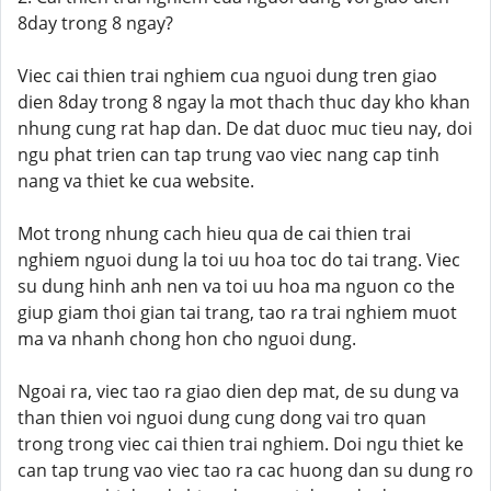
8day trong 8 ngay?
Viec cai thien trai nghiem cua nguoi dung tren giao
dien 8day trong 8 ngay la mot thach thuc day kho khan
nhung cung rat hap dan. De dat duoc muc tieu nay, doi
ngu phat trien can tap trung vao viec nang cap tinh
nang va thiet ke cua website.
Mot trong nhung cach hieu qua de cai thien trai
nghiem nguoi dung la toi uu hoa toc do tai trang. Viec
su dung hinh anh nen va toi uu hoa ma nguon co the
giup giam thoi gian tai trang, tao ra trai nghiem muot
ma va nhanh chong hon cho nguoi dung.
Ngoai ra, viec tao ra giao dien dep mat, de su dung va
than thien voi nguoi dung cung dong vai tro quan
trong trong viec cai thien trai nghiem. Doi ngu thiet ke
can tap trung vao viec tao ra cac huong dan su dung ro