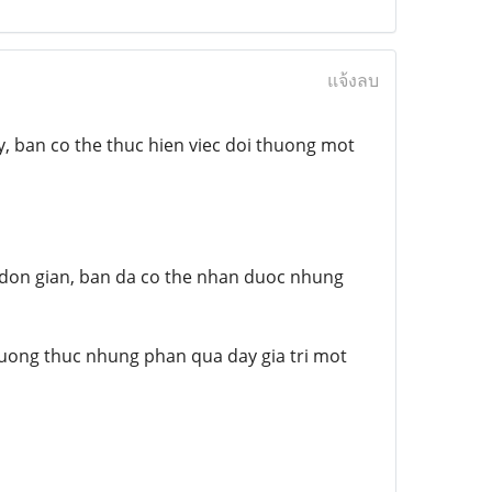
แจ้งลบ
y, ban co the thuc hien viec doi thuong mot
c don gian, ban da co the nhan duoc nhung
huong thuc nhung phan qua day gia tri mot