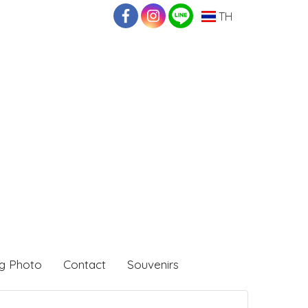
TH
g Photo
Contact
Souvenirs