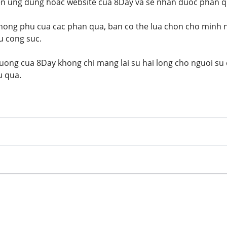
en ung dung hoac website cua 8Day va se nhan duoc phan qu
phong phu cua cac phan qua, ban co the lua chon cho minh 
u cong suc.
uong cua 8Day khong chi mang lai su hai long cho nguoi s
u qua.