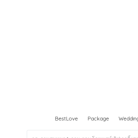
BestLove
Package
Weddin