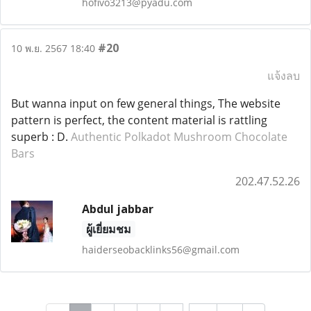
hofivo3213@pyadu.com
#20
10 พ.ย. 2567 18:40
แจ้งลบ
But wanna input on few general things, The website
pattern is perfect, the content material is rattling
superb : D.
Authentic Polkadot Mushroom Chocolate
Bars
202.47.52.26
Abdul jabbar
ผู้เยี่ยมชม
haiderseobacklinks56@gmail.com