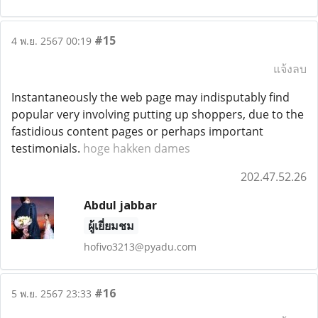
#15
4 พ.ย. 2567 00:19
แจ้งลบ
Instantaneously the web page may indisputably find
popular very involving putting up shoppers, due to the
fastidious content pages or perhaps important
testimonials.
hoge hakken dames
202.47.52.26
Abdul jabbar
ผู้เยี่ยมชม
hofivo3213@pyadu.com
#16
5 พ.ย. 2567 23:33