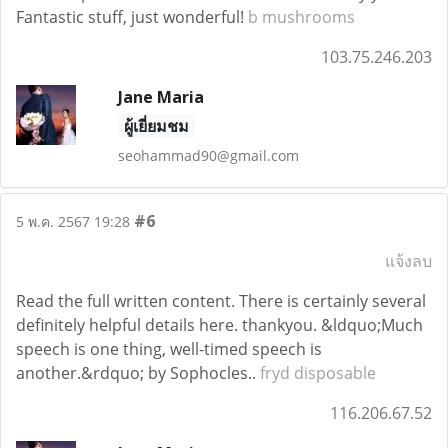
Fantastic stuff, just wonderful!
b mushrooms
103.75.246.203
Jane Maria
ผู้เยี่ยมชม
seohammad90@gmail.com
#6
5 พ.ค. 2567 19:28
แจ้งลบ
Read the full written content. There is certainly several
definitely helpful details here. thankyou. &ldquo;Much
speech is one thing, well-timed speech is
another.&rdquo; by Sophocles..
fryd disposable
116.206.67.52