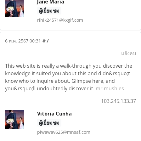
Jane Maria
ผู้เยี่ยมชม
rihik24571@kxgif.com
#7
6 พ.ค. 2567 00:31
แจ้งลบ
This web site is really a walk-through you discover the
knowledge it suited you about this and didn&rsquo;t
know who to inquire about. Glimpse here, and
you&rsquo;ll undoubtedly discover it.
mr.mushies
103.245.133.37
Vitória Cunha
ผู้เยี่ยมชม
piwawav625@mnsaf.com