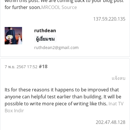
within this post. We are coming back to your blog post
for further soon.
MRCOOL Source
137.59.220.135
ruthdean
ผู้เยี่ยมชม
ruthdean2@gmail.com
#18
7 พ.ย. 2567 17:52
แจ้งลบ
Its for these reasons it happens to be improved that
anyone can helpful test earlier than building. It will be
possible to write more piece of writing like this.
Inat TV
Box Indir
202.47.48.128