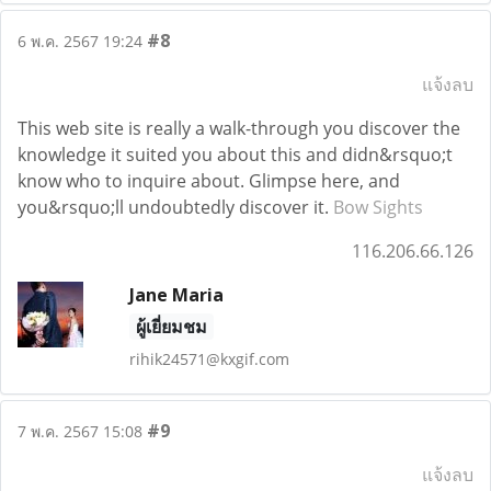
#8
6 พ.ค. 2567 19:24
แจ้งลบ
This web site is really a walk-through you discover the
knowledge it suited you about this and didn&rsquo;t
know who to inquire about. Glimpse here, and
you&rsquo;ll undoubtedly discover it.
Bow Sights
116.206.66.126
Jane Maria
ผู้เยี่ยมชม
rihik24571@kxgif.com
#9
7 พ.ค. 2567 15:08
แจ้งลบ