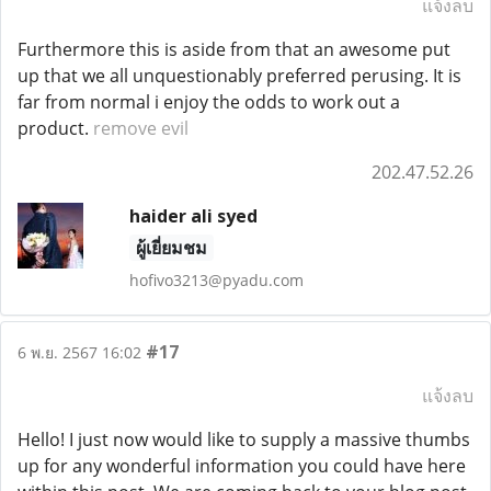
แจ้งลบ
Furthermore this is aside from that an awesome put
up that we all unquestionably preferred perusing. It is
far from normal i enjoy the odds to work out a
product.
remove evil
202.47.52.26
haider ali syed
ผู้เยี่ยมชม
hofivo3213@pyadu.com
#17
6 พ.ย. 2567 16:02
แจ้งลบ
Hello! I just now would like to supply a massive thumbs
up for any wonderful information you could have here