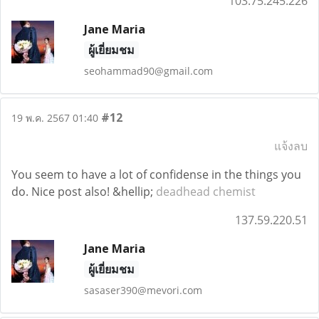
103.75.245.226
Jane Maria
ผู้เยี่ยมชม
seohammad90@gmail.com
#12
19 พ.ค. 2567 01:40
แจ้งลบ
You seem to have a lot of confidense in the things you
do. Nice post also! &hellip;
deadhead chemist
137.59.220.51
Jane Maria
ผู้เยี่ยมชม
sasaser390@mevori.com