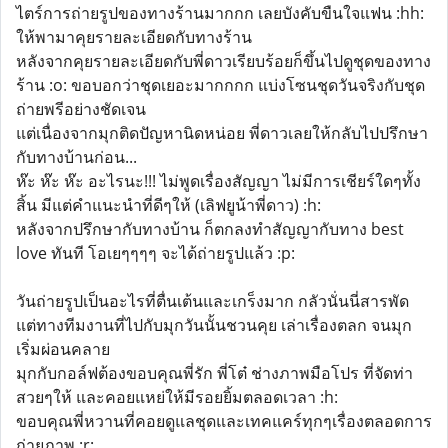
ไตร์การถ่ายรูปของทางร้านมากกก เลยบังคับขืนใจแฟน :hh:
ให้พามาคุยรายละเอียดกับทางร้าน
หลังจากคุยรายละเอียดกับพี่ดาวเรียบร้อยก็ขึ้นไปดูชุดของทาง
ร้าน :o: ขอบอกว่าชุดเยอะมากกกก แบ่งโซนชุดวันจริงกับชุด
ถ่ายพรีอย่างชัดเจน
แต่เนื่องจากมุกติดปัญหานิดหน่อย พี่ดาวเลยให้กลับไปปรึกษา
กับทางบ้านก่อน...
ห๊ะ ห๊ะ ห๊ะ อะไรนะ!!! ไม่พูดเรื่องสัญญา ไม่มีการเชียร์ใดๆทั้ง
สิ้น มีแต่คำแนะนำที่ดีๆให้ (เลิฟยูน้าพี่ดาว) :h:
หลังจากปรึกษากับทางบ้าน ก็ตกลงทำสัญญากับทาง best
love ทันที โอเยๆๆๆๆ จะได้ถ่ายรูปแล้ว :p:
วันถ่ายรูปเป็นอะไรที่ตื่นเต้นและเกร็งมาก กลัวนั่นนี่สารพัด
แต่ทางทีมงานที่ไปกับมุกวันนั้นชวนคุย เล่าเรื่องตลก จนมุก
เริ่มผ่อนคลาย
มุกกับกอล์ฟต้องขอบคุณพี่รัก พี่โต๋ ช่างภาพมือโปร ที่จัดท่า
สวยๆให้ และคอยแหย่ให้มีรอยยิ้มตลอดเวลา :h:
ขอบคุณพี่หวานที่คอยดูแลชุดและเทคแคร์ทุกๆเรื่องตลอดการ
ถ่ายภาพ :r: