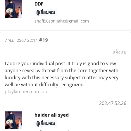
DDF
ผู้เยี่ยมชม
shafi56sonijahc@gmail.com
#19
7 พ.ย. 2567 22:14
แจ้งลบ
I adore your individual post. It truly is good to view
anyone reveal with text from the core together with
lucidity with this necessary subject matter may very
well be without difficulty recognized.
playkitchen.com.au
202.47.52.26
haider ali syed
ผู้เยี่ยมชม