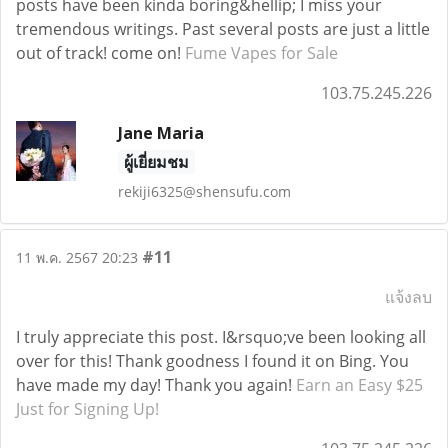
posts have been kinda boring&hellip; I miss your
tremendous writings. Past several posts are just a little
out of track! come on!
Fume Vapes for Sale
103.75.245.226
Jane Maria
ผู้เยี่ยมชม
rekiji6325@shensufu.com
#11
11 พ.ค. 2567 20:23
แจ้งลบ
I truly appreciate this post. I&rsquo;ve been looking all
over for this! Thank goodness I found it on Bing. You
have made my day! Thank you again!
Earn an Easy $25
Just for Signing Up!