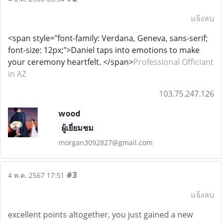
แจ้งลบ
<span style="font-family: Verdana, Geneva, sans-serif;
font-size: 12px;">Daniel taps into emotions to make
your ceremony heartfelt. </span>
Professional Officiant
in AZ
103.75.247.126
wood
ผู้เยี่ยมชม
morgan3092827@gmail.com
#3
4 พ.ค. 2567 17:51
แจ้งลบ
excellent points altogether, you just gained a new