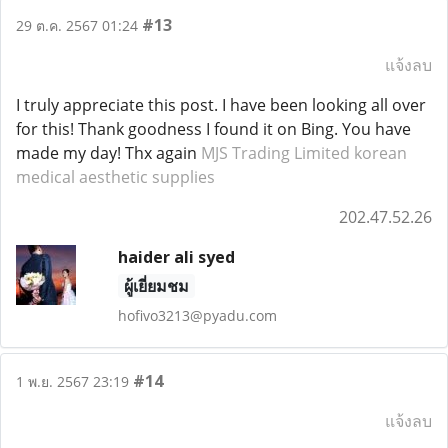
#13
29 ต.ค. 2567 01:24
แจ้งลบ
I truly appreciate this post. I have been looking all over
for this! Thank goodness I found it on Bing. You have
made my day! Thx again
MJS Trading Limited
korean
medical aesthetic supplies
202.47.52.26
haider ali syed
ผู้เยี่ยมชม
hofivo3213@pyadu.com
#14
1 พ.ย. 2567 23:19
แจ้งลบ