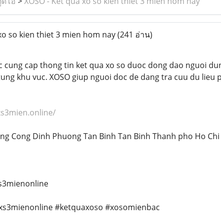
ูดิโอ
>
XOSO - Ket qua xo so kien thiet 3 mien hom nay
o so kien thiet 3 mien hom nay
(241 อ่าน)
 cung cap thong tin ket qua xo so duoc dong dao nguoi du
tung khu vuc. XOSO giup nguoi doc de dang tra cuu du lieu p
xs3mien.online/
uong Cong Dinh Phuong Tan Binh Tan Binh Thanh pho Ho Ch
s3mienonline
s3mienonline #ketquaxoso #xosomienbac