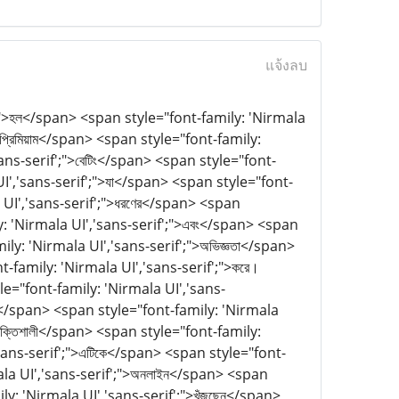
แจ้งลบ
;">হল</span> <span style="font-family: 'Nirmala
প্রিমিয়াম</span> <span style="font-family:
ans-serif';">বেটিং</span> <span style="font-
UI','sans-serif';">যা</span> <span style="font-
a UI','sans-serif';">ধরণের</span> <span
y: 'Nirmala UI','sans-serif';">এবং</span> <span
ily: 'Nirmala UI','sans-serif';">অভিজ্ঞতা</span>
t-family: 'Nirmala UI','sans-serif';">করে।
e="font-family: 'Nirmala UI','sans-
ফর্ম</span> <span style="font-family: 'Nirmala
শক্তিশালী</span> <span style="font-family:
'sans-serif';">এটিকে</span> <span style="font-
mala UI','sans-serif';">অনলাইন</span> <span
y: 'Nirmala UI','sans-serif';">খুঁজছেন</span>