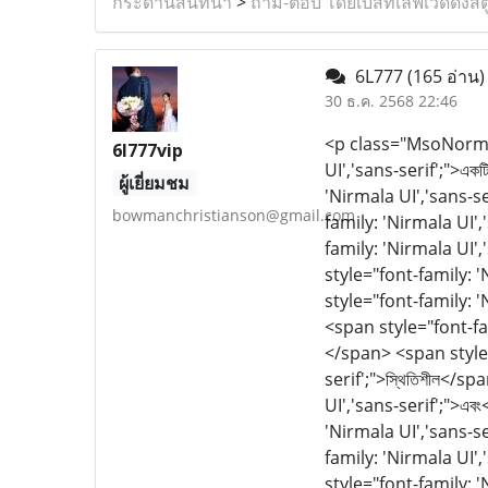
กระดานสนทนา
>
ถาม-ตอบ โดยเบสท์เลิฟเวดดิ้งสต
6L777
(165 อ่าน)
30 ธ.ค. 2568 22:46
<p class="MsoNorm
6l777vip
UI','sans-serif';">এক
ผู้เยี่ยมชม
'Nirmala UI','sans-se
bowmanchristianson@gmail.com
family: 'Nirmala UI',
family: 'Nirmala UI',
style="font-family: '
style="font-family: '
<span style="font-fam
</span> <span style=
serif';">স্থিতিশীল</s
UI','sans-serif';">এব
'Nirmala UI','sans-se
family: 'Nirmala UI',
style="font-family: '