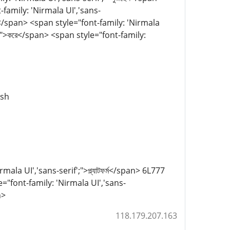
-family: 'Nirmala UI','sans-
ন্য</span> <span style="font-family: 'Nirmala
';">করে</span> <span style="font-family:
esh
 UI','sans-serif';">প্ল্যাটফর্ম</span> 6L777
="font-family: 'Nirmala UI','sans-
n>
118.179.207.163