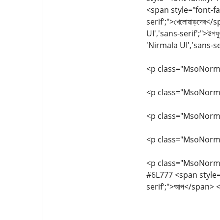
<span style="font-fa
serif';">খেলোয়াড়দের
UI','sans-serif';">উপ
'Nirmala UI','sans-s
<p class="MsoNorm
<p class="MsoNorma
<p class="MsoNorma
<p class="MsoNorm
<p class="MsoNormal"
#6L777 <span style="
serif';">আপ</span> <