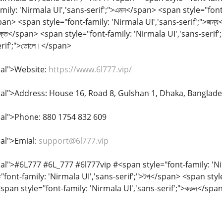
mily: 'Nirmala UI','sans-serif';">এমন</span> <span style="font
</span> <span style="font-family: 'Nirmala UI','sans-serif';">জ
যুক্ত</span> <span style="font-family: 'Nirmala UI','sans-serif
erif';">তোলে।</span>
al">Website:
https://www.6l777.vip/
l">Address: House 16, Road 8, Gulshan 1, Dhaka, Banglad
l">Phone: 880 1754 832 609
al">Emial:
support@6l777.vip
>#6L777 #6L_777 #6l777vip #<span style="font-family: 'Nirmala
font-family: 'Nirmala UI','sans-serif';">টপ</span> <span style
span style="font-family: 'Nirmala UI','sans-serif';">করুন</spa