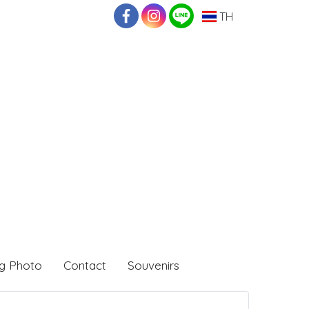
TH
g Photo
Contact
Souvenirs