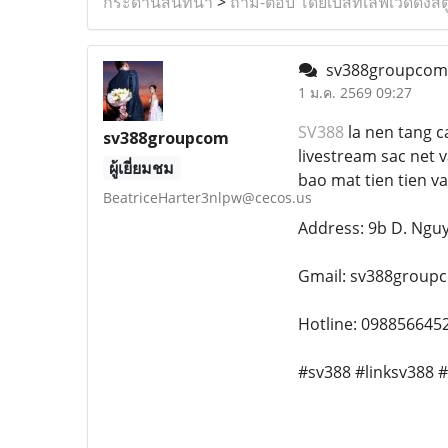
กระดานสนทนา
>
ถาม-ตอบ โดยเบสท์เลิฟเวดดิ้งสต
sv388groupco
1 ม.ค. 2569 09:27
SV388
la nen tang c
sv388groupcom
livestream sac net 
ผู้เยี่ยมชม
bao mat tien tien v
BeatriceHarter3nlpw@cecos.us
Address: 9b D. Nguy
Gmail: sv388grou
Hotline: 098856645
#sv388 #linksv388