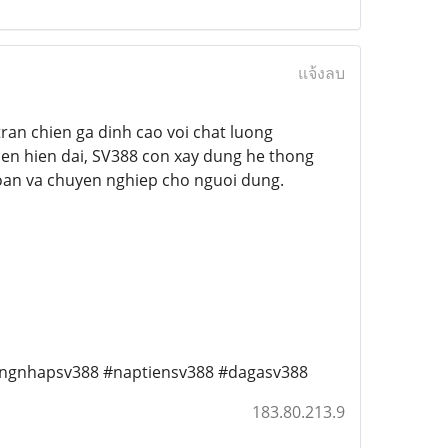
แจ้งลบ
ran chien ga dinh cao voi chat luong
dien hien dai, SV388 con xay dung he thong
toan va chuyen nghiep cho nguoi dung.
angnhapsv388 #naptiensv388 #dagasv388
183.80.213.9