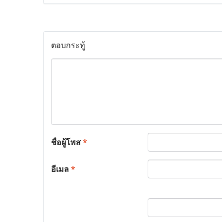
ตอบกระทู้
ชื่อผู้โพส
*
อีเมล
*