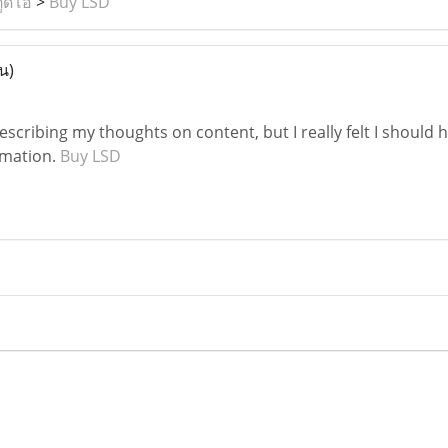
ูดิโอ
>
Buy LSD
น)
scribing my thoughts on content, but I really felt I should her
rmation.
Buy LSD