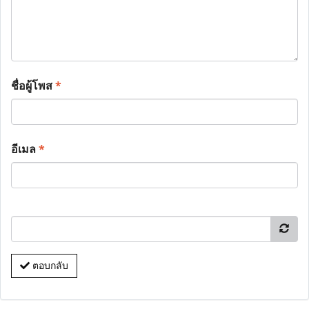
ชื่อผู้โพส
*
อีเมล
*
ตอบกลับ