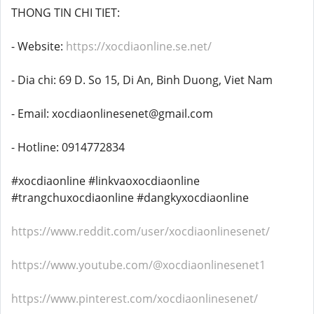
THONG TIN CHI TIET:
- Website:
https://xocdiaonline.se.net/
- Dia chi: 69 D. So 15, Di An, Binh Duong, Viet Nam
- Email: xocdiaonlinesenet@gmail.com
- Hotline: 0914772834
#xocdiaonline #linkvaoxocdiaonline
#trangchuxocdiaonline #dangkyxocdiaonline
https://www.reddit.com/user/xocdiaonlinesenet/
https://www.youtube.com/@xocdiaonlinesenet1
https://www.pinterest.com/xocdiaonlinesenet/