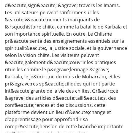
d&eacute;sign&eacute; &agrave; travers les Imams.
Les utilisateurs peuvent s'informer sur les
&eacute;v&eacute;nements marquants de
l&rsquo;histoire chiite, comme la bataille de Karbala et
son importance spirituelle. En outre, Le Chiisme
pr&eacute;sente des enseignements essentiels sur la
spiritualit&eacute;, la justice sociale, et la gouvernance
selon la vision chiite. Les visiteurs peuvent
&eacute;galement d&eacute;couvrir les pratiques
rituelles comme le p&egrave;lerinage &agrave;
Karbala, le je&ucirc;ne du mois de Muharram, et les
pri&egrave;res sp&eacute;cifiques qui font partie
int&eacute;grante de la vie des chiites. Gr&acirc;ce
&agrave; des articles d&eacute;taill&eacute;s, des
conf&eacute;rences et des discussions, cette
plateforme devient un lieu d'&eacute;change et
d'apprentissage pour approfondir sa
compr&eacute;hension de cette branche importante