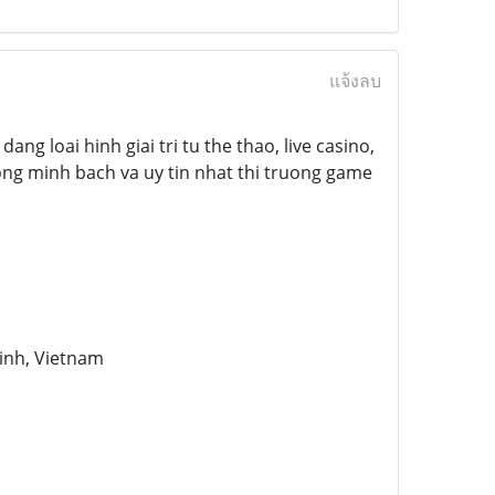
แจ้งลบ
ng loai hinh giai tri tu the thao, live casino,
ng minh bach va uy tin nhat thi truong game
inh, Vietnam