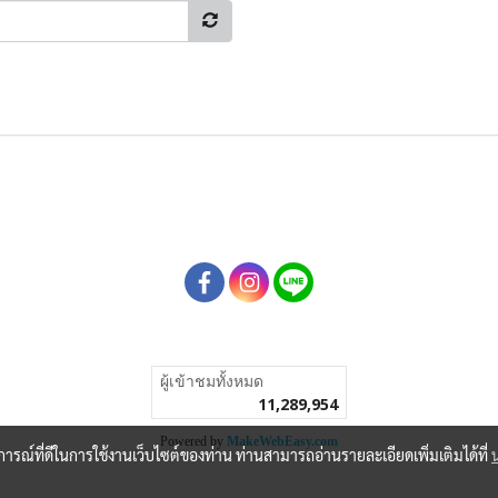
ผู้เข้าชมทั้งหมด
11,289,954
Powered by
MakeWebEasy.com
บการณ์ที่ดีในการใช้งานเว็บไซต์ของท่าน ท่านสามารถอ่านรายละเอียดเพิ่มเติมได้ที่