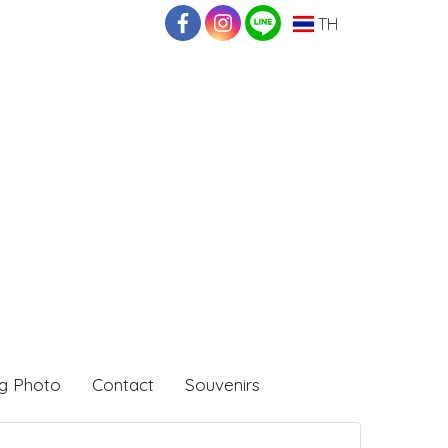
TH
g Photo
Contact
Souvenirs