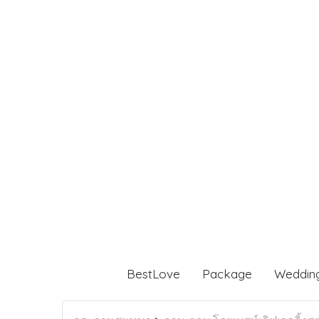
BestLove
Package
Weddin