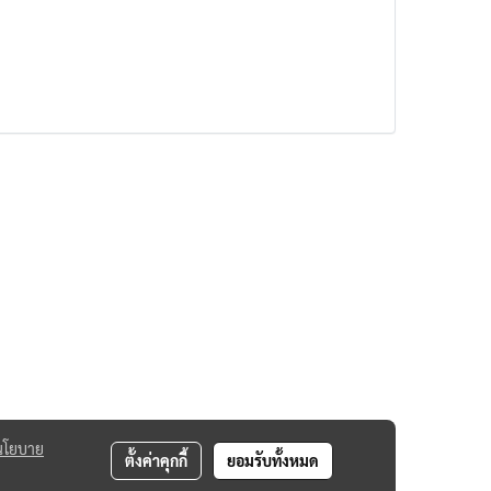
นโยบาย
ตั้งค่าคุกกี้
ยอมรับทั้งหมด