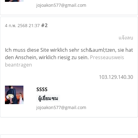
jojoakon577@gmail.com
#2
4 ก.พ. 2568 21:37
แจ้งลบ
Ich muss diese Site wirklich sehr sch&auml;tzen, sie hat
den Anschein, wirklich riesig zu sein.
Presseausweis
beantragen
103.129.140.30
SSSS
ผู้เยี่ยมชม
jojoakon577@gmail.com