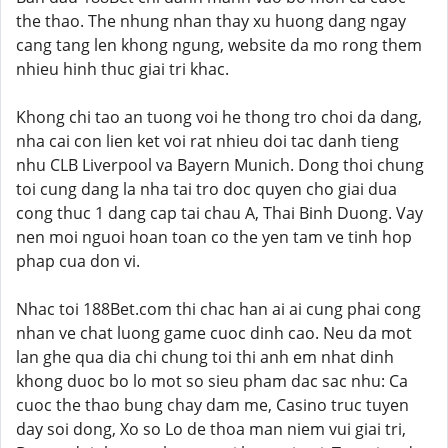
the thao. The nhung nhan thay xu huong dang ngay
cang tang len khong ngung, website da mo rong them
nhieu hinh thuc giai tri khac.
Khong chi tao an tuong voi he thong tro choi da dang,
nha cai con lien ket voi rat nhieu doi tac danh tieng
nhu CLB Liverpool va Bayern Munich. Dong thoi chung
toi cung dang la nha tai tro doc quyen cho giai dua
cong thuc 1 dang cap tai chau A, Thai Binh Duong. Vay
nen moi nguoi hoan toan co the yen tam ve tinh hop
phap cua don vi.
Nhac toi 188Bet.com thi chac han ai ai cung phai cong
nhan ve chat luong game cuoc dinh cao. Neu da mot
lan ghe qua dia chi chung toi thi anh em nhat dinh
khong duoc bo lo mot so sieu pham dac sac nhu: Ca
cuoc the thao bung chay dam me, Casino truc tuyen
day soi dong, Xo so Lo de thoa man niem vui giai tri,