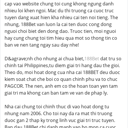
cap vao website chung toi cung khong ngung danh
nhieu loi khen ngoi. Mac du thi truong ca cuoc truc
tuyen dang xuat hien kha nhieu cai ten noi tieng. The
nhung, 188Bet van luon la cai ten duoc cong dong
nguoi choi biet den dong dao. Truoc tien, moi nguoi
hay cung chung toi tim hieu qua mot so thong tin co
ban ve nen tang ngay sau day nhe!
D&agrave;nh cho nhung ai chua biet,
188Bet
dat tru so
chinh tai Philippines,tu diem giai tri hang dau the gioi.
Theo do, moi hoat dong cua nha cai 188BET deu duoc
kiem soat chat che boi co quan chinh phu va to chuc
PAGCOR. The nen, anh em co the hoan toan yen tam
giai tri ma khong can ban tam ve van de phap ly.
Nha cai chung toi chinh thuc di vao hoat dong tu
nhung nam 2006. Cho toi nay da ra mat thi truong
duoc gan 2 thap ky trong linh vuc giai tri truc tuyen.
Ban dau 188Bet chi danh manh vao bo mon ca cuoc