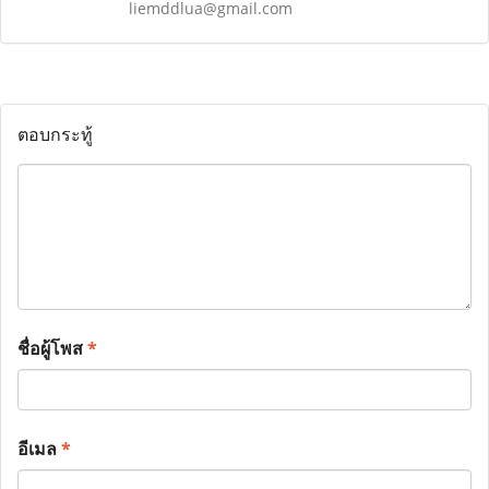
liemddlua@gmail.com
ตอบกระทู้
ชื่อผู้โพส
*
อีเมล
*