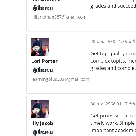
grades and succeed 
ผู้เยี่ยมชม
lillianethan987@gmail.com
#4
20 พ.ย. 2568 21:35
Get top-quality
eco
complex topics, meet
Lori Porter
grades and complet
ผู้เยี่ยมชม
learningplus333@gmail.com
#5
30 ธ.ค. 2568 01:17
Get professional
ca
timely work. Simple 
lily jacob
important academic
ผู้เยี่ยมชม