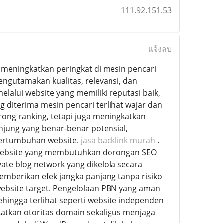
111.92.151.53
แจ้งลบ
n meningkatkan peringkat di mesin pencari
engutamakan kualitas, relevansi, dan
alui website yang memiliki reputasi baik,
ng diterima mesin pencari terlihat wajar dan
rong ranking, tetapi juga meningkatkan
ung yang benar-benar potensial,
pertumbuhan website.
jasa backlink murah
.
 website yang membutuhkan dorongan SEO
ate blog network yang dikelola secara
memberikan efek jangka panjang tanpa risiko
 website target. Pengelolaan PBN yang aman
sehingga terlihat seperti website independen
gkatkan otoritas domain sekaligus menjaga