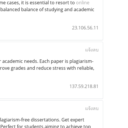
e cases, it is essential to resort to
online
 balanced balance of studying and academic
23.106.56.11
แจ้งลบ
r academic needs. Each paper is plagiarism-
prove grades and reduce stress with reliable,
137.59.218.81
แจ้งลบ
plagiarism-free dissertations. Get expert
. Perfect for students aiming to achieve top