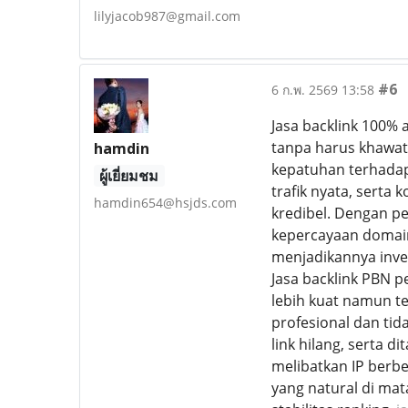
lilyjacob987@gmail.com
#6
6 ก.พ. 2569 13:58
Jasa backlink 100% 
tanpa harus khawati
hamdin
kepatuhan terhadap 
ผู้เยี่ยมชม
trafik nyata, serta 
hamdin654@hsjds.com
kredibel. Dengan pe
kepercayaan domain
menjadikannya inve
Jasa backlink PBN
lebih kuat namun te
profesional dan tid
link hilang, serta 
melibatkan IP berbe
yang natural di mat