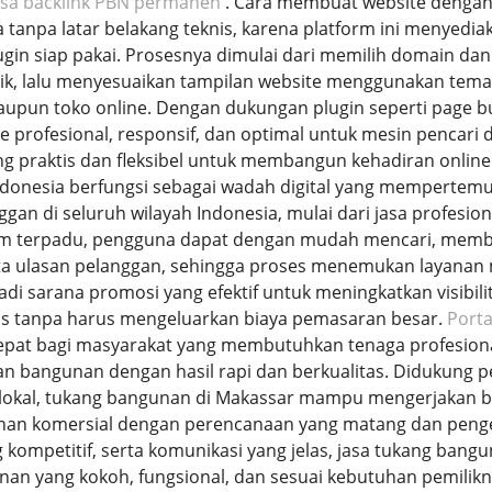
asa backlink PBN permanen
. Cara membuat website dengan
 tanpa latar belakang teknis, karena platform ini menyed
ugin siap pakai. Prosesnya dimulai dari memilih domain da
ik, lalu menyesuaikan tampilan website menggunakan tema 
aupun toko online. Dengan dukungan plugin seperti page b
profesional, responsif, dan optimal untuk mesin pencari 
ing praktis dan fleksibel untuk membangun kehadiran online
Indonesia berfungsi sebagai wadah digital yang mempertemu
an di seluruh wilayah Indonesia, mulai dari jasa profesional
orm terpadu, pengguna dapat dengan mudah mencari, memb
erta ulasan pelanggan, sehingga proses menemukan layanan m
njadi sarana promosi yang efektif untuk meningkatkan visib
uas tanpa harus mengeluarkan biaya pemasaran besar.
Porta
epat bagi masyarakat yang membutuhkan tenaga profesio
an bangunan dengan hasil rapi dan berkualitas. Didukun
lokal, tukang bangunan di Makassar mampu mengerjakan ber
nan komersial dengan perencanaan yang matang dan penger
ng kompetitif, serta komunikasi yang jelas, jasa tukang ban
n yang kokoh, fungsional, dan sesuai kebutuhan pemilik