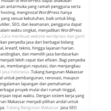
 mudah di WordPress dapat dilakukan
iakan antarmuka yang ramah pengguna serta
n hosting, menginstal WordPress hanya
yang sesuai kebutuhan, baik untuk blog,
uilder, SEO, dan keamanan, pengguna dapat
dalam waktu singkat, menjadikan WordPress
.
Cara membuat website wordpress dan ganti
kan penyedia jasa dari berbagai bidang
, kreatif, teknis, hingga layanan harian.
andingkan, dan memilih jasa berdasarkan
enjadi lebih cepat dan efisien. Bagi penyedia
ilitas, membangun reputasi, dan menjangkau
l Jasa Indonesia
.Tukang bangunan Makassar
nal untuk pembangunan, renovasi, maupun
g pengalaman lapangan dan pemahaman
bagai proyek mulai dari rumah tinggal,
jaan tepat waktu. Dengan sistem kerja yang
gunan Makassar menjadi pilihan andal untuk
nya.
Tukang Bangunan Makassar
.Jasa SEO