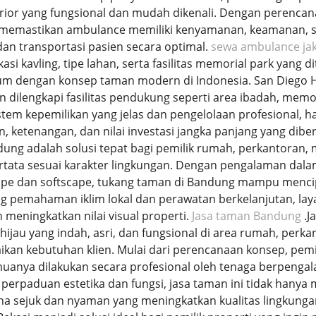
erior yang fungsional dan mudah dikenali. Dengan perenca
ini memastikan ambulance memiliki kenyamanan, keamanan, 
an transportasi pasien secara optimal.
sewa ambulance jak
asi kavling, tipe lahan, serta fasilitas memorial park yang
dengan konsep taman modern di Indonesia. San Diego Hil
dan dilengkapi fasilitas pendukung seperti area ibadah, memo
tem kepemilikan yang jelas dan pengelolaan profesional, 
ketenangan, dan nilai investasi jangka panjang yang diber
ung adalah solusi tepat bagi pemilik rumah, perkantoran, 
rtata sesuai karakter lingkungan. Dengan pengalaman dalam
pe dan softscape, tukang taman di Bandung mampu mencipta
ng pemahaman iklim lokal dan perawatan berkelanjutan, l
n meningkatkan nilai visual properti.
Jasa taman Bandung
.J
ijau yang indah, asri, dan fungsional di area rumah, per
aikan kebutuhan klien. Mulai dari perencanaan konsep, pem
uanya dilakukan secara profesional oleh tenaga berpeng
erpaduan estetika dan fungsi, jasa taman ini tidak hanya 
a sejuk dan nyaman yang meningkatkan kualitas lingkunga