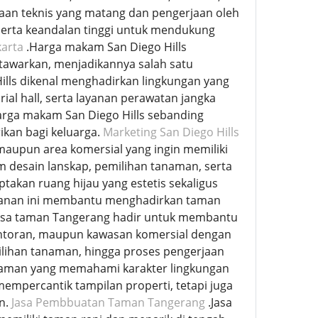
naan teknis yang matang dan pengerjaan oleh
serta keandalan tinggi untuk mendukung
arta
.Harga makam San Diego Hills
 ditawarkan, menjadikannya salah satu
ls dikenal menghadirkan lingkungan yang
rial hall, serta layanan perawatan jangka
harga makam San Diego Hills sebanding
ikan bagi keluarga.
Marketing San Diego Hills
maupun area komersial yang ingin memiliki
 desain lanskap, pemilihan tanaman, serta
kan ruang hijau yang estetis sekaligus
ayanan ini membantu menghadirkan taman
asa taman Tangerang hadir untuk membantu
kantoran, maupun kawasan komersial dengan
ilihan tanaman, hingga proses pengerjaan
alaman yang memahami karakter lingkungan
mempercantik tampilan properti, tetapi juga
n.
Jasa Pembbuatan Taman Tangerang
.Jasa