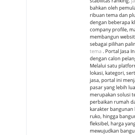
stabilitas ranking.
j
bahkan oleh pemula
ribuan tema dan pl
dengan beberapa kl
company profile, m
membangun website 
sebagai pilihan pal
tema
. Portal Jasa 
dengan calon pelangg
Melalui satu platf
lokasi, kategori, s
jasa, portal ini me
pasar yang lebih l
merupakan solusi t
perbaikan rumah d
karakter bangunan 
ruko, hingga bangu
fleksibel, harga ya
mewujudkan banguna