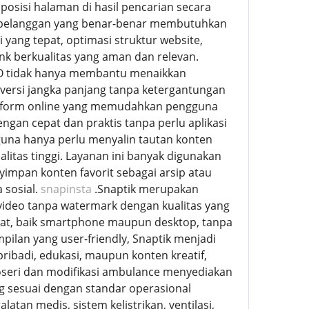
osisi halaman di hasil pencarian secara
on pelanggan yang benar-benar membutuhkan
 yang tepat, optimasi struktur website,
k berkualitas yang aman dan relevan.
SEO tidak hanya membantu menaikkan
konversi jangka panjang tanpa ketergantungan
atform online yang memudahkan pengguna
ngan cepat dan praktis tanpa perlu aplikasi
na hanya perlu menyalin tautan konten
itas tinggi. Layanan ini banyak digunakan
impan konten favorit sebagai arsip atau
 sosial.
snapinsta
.Snaptik merupakan
deo tanpa watermark dengan kualitas yang
gkat, baik smartphone maupun desktop, tanpa
pilan yang user-friendly, Snaptik menjadi
ribadi, edukasi, maupun konten kreatif,
oseri dan modifikasi ambulance menyediakan
g sesuai dengan standar operasional
tan medis, sistem kelistrikan, ventilasi,