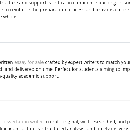
tructure and support is critical in confidence building. In som
e to reinforce the preparation process and provide a more
e whole.
written
essay for sale
crafted by expert writers to match you
d, and delivered on time. Perfect for students aiming to im
h-quality academic support.
e dissertation writer
to craft original, well-researched, and 
x financial topics, structured analysis, and timely delivery