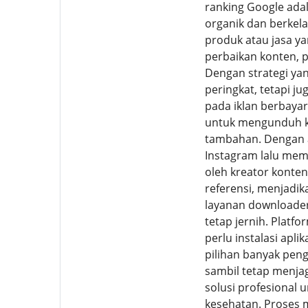
ranking Google adal
organik dan berkel
produk atau jasa ya
perbaikan konten, 
Dengan strategi ya
peringkat, tetapi j
pada iklan berbayar
untuk mengunduh kon
tambahan. Dengan 
Instagram lalu memp
oleh kreator konte
referensi, menjadik
layanan downloade
tetap jernih. Plat
perlu instalasi apl
pilihan banyak peng
sambil tetap menja
solusi profesional
kesehatan. Proses m