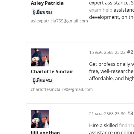
expert assistance. S
Asley Patricia
exam help
assistanc
ผู้เยี่ยมชม
development, on th
asleypatricia755@gmail.com
#2
15 ต.ค. 2568 23:22
Get professionally 
free, well-researche
Charlotte Sinclair
affordable, and hig
ผู้เยี่ยมชม
charlottesinclair90@gmail.com
#3
21 ต.ค. 2568 23:30
Hire a skilled
financ
assistance on comple
lilli anethan