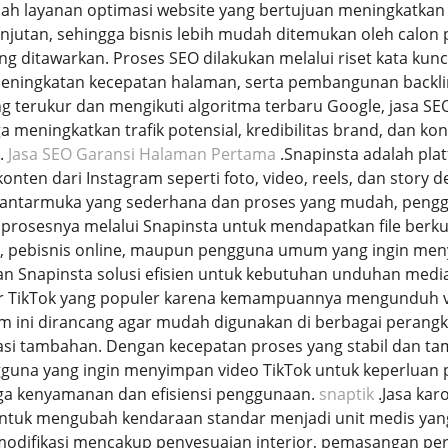
ah layanan optimasi website yang bertujuan meningkatkan p
anjutan, sehingga bisnis lebih mudah ditemukan oleh cal
ng ditawarkan. Proses SEO dilakukan melalui riset kata kunci
peningkatan kecepatan halaman, serta pembangunan backlin
ng terukur dan mengikuti algoritma terbaru Google, jasa 
uga meningkatkan trafik potensial, kredibilitas brand, dan 
.
Jasa SEO Garansi Halaman Pertama
.Snapinsta adalah pl
ten dari Instagram seperti foto, video, reels, dan story de
antarmuka yang sederhana dan proses yang mudah, penggu
rosesnya melalui Snapinsta untuk mendapatkan file berkual
n, pebisnis online, maupun pengguna umum yang ingin meny
an Snapinsta solusi efisien untuk kebutuhan unduhan media
r TikTok yang populer karena kemampuannya mengunduh vi
form ini dirancang agar mudah digunakan di berbagai peran
ikasi tambahan. Dengan kecepatan proses yang stabil dan tam
guna yang ingin menyimpan video TikTok untuk keperluan p
ga kenyamanan dan efisiensi penggunaan.
snaptik
.Jasa kar
 untuk mengubah kendaraan standar menjadi unit medis yan
odifikasi mencakup penyesuaian interior, pemasangan perala