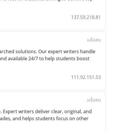
137.59.218.81
แจ้งลบ
arched solutions. Our expert writers handle
 and available 24/7 to help students boost
111.92.151.53
แจ้งลบ
xpert writers deliver clear, original, and
grades, and helps students focus on other