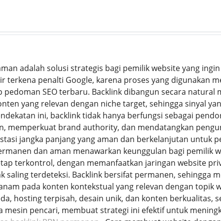
aman adalah solusi strategis bagi pemilik website yang ingi
r terkena penalti Google, karena proses yang digunakan m
pedoman SEO terbaru. Backlink dibangun secara natural mel
konten yang relevan dengan niche target, sehingga sinyal ya
ndekatan ini, backlink tidak hanya berfungsi sebagai pendo
, memperkuat brand authority, dan mendatangkan pengunj
stasi jangka panjang yang aman dan berkelanjutan untuk 
 permanen dan aman menawarkan keunggulan bagi pemilik
tap terkontrol, dengan memanfaatkan jaringan website priv
ak saling terdeteksi. Backlink bersifat permanen, sehingga 
ditanam pada konten kontekstual yang relevan dengan topik
da, hosting terpisah, desain unik, dan konten berkualitas, 
a mesin pencari, membuat strategi ini efektif untuk menin