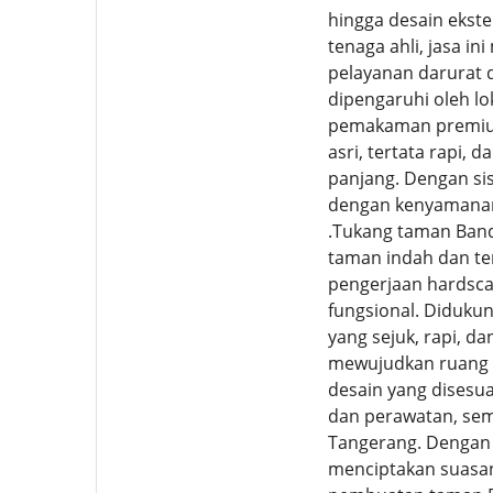
hingga desain ekst
tenaga ahli, jasa 
pelayanan darurat d
dipengaruhi oleh lok
pemakaman premium 
asri, tertata rapi, 
panjang. Dengan sis
dengan kenyamanan, 
.Tukang taman Band
taman indah dan te
pengerjaan hardsca
fungsional. Diduku
yang sejuk, rapi, da
mewujudkan ruang h
desain yang disesu
dan perawatan, sem
Tangerang. Dengan p
menciptakan suasan