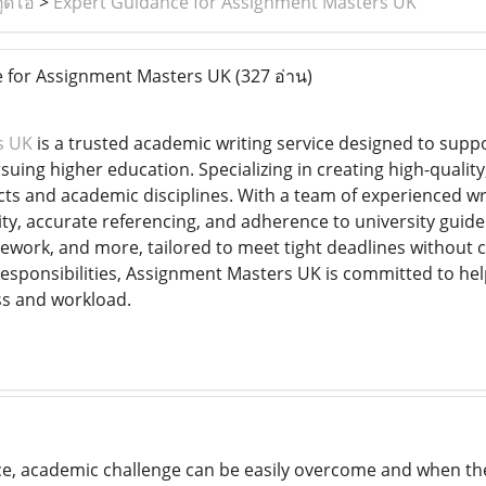
ูดิโอ
>
Expert Guidance for Assignment Masters UK
 for Assignment Masters UK
(327 อ่าน)
s UK
is a trusted academic writing service designed to suppor
suing higher education. Specializing in creating high-qualit
cts and academic disciplines. With a team of experienced w
ty, accurate referencing, and adherence to university guidel
sework, and more, tailored to meet tight deadlines without 
responsibilities, Assignment Masters UK is committed to he
ss and workload.
e, academic challenge can be easily overcome and when the 