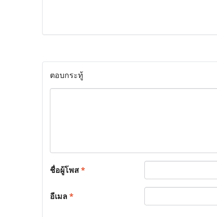
ตอบกระทู้
ชื่อผู้โพส
*
อีเมล
*