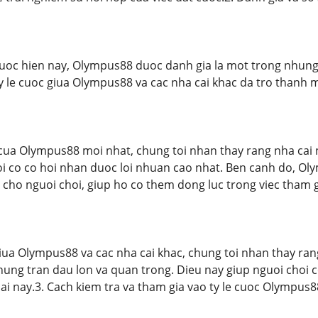
cuoc hien nay, Olympus88 duoc danh gia la mot trong nhung 
ty le cuoc giua Olympus88 va cac nha cai khac da tro thanh m
 cua Olympus88 moi nhat, chung toi nhan thay rang nha cai n
oi co co hoi nhan duoc loi nhuan cao nhat. Ben canh do, O
cho nguoi choi, giup ho co them dong luc trong viec tham g
giua Olympus88 va cac nha cai khac, chung toi nhan thay ra
 nhung tran dau lon va quan trong. Dieu nay giup nguoi choi 
cai nay.3. Cach kiem tra va tham gia vao ty le cuoc Olympus8