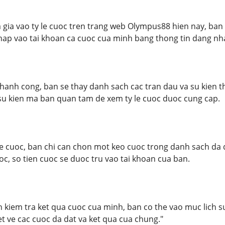
 gia vao ty le cuoc tren trang web Olympus88 hien nay, ban 
ap vao tai khoan ca cuoc cua minh bang thong tin dang nh
hanh cong, ban se thay danh sach cac tran dau va su kien t
su kien ma ban quan tam de xem ty le cuoc duoc cung cap.
le cuoc, ban chi can chon mot keo cuoc trong danh sach da 
oc, so tien cuoc se duoc tru vao tai khoan cua ban.
iem tra ket qua cuoc cua minh, ban co the vao muc lich su
et ve cac cuoc da dat va ket qua cua chung."