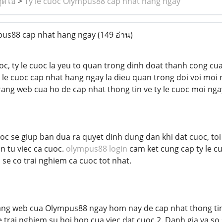
ูดิโอ
>
Ty le cuoc Olympus88 cap nhat hang ngay
pus88 cap nhat hang ngay
(149 อ่าน)
oc, ty le cuoc la yeu to quan trong dinh doat thanh cong cua
y le cuoc cap nhat hang ngay la dieu quan trong doi voi moi
rang web cua ho de cap nhat thong tin ve ty le cuoc moi nga
cuoc se giup ban dua ra quyet dinh dung dan khi dat cuoc, to
n tu viec ca cuoc.
olympus88 login
cam ket cung cap ty le 
 se co trai nghiem ca cuoc tot nhat.
ang web cua Olympus88 ngay hom nay de cap nhat thong tin 
 trai nghiem su hoi hop cua viec dat cuoc.2. Danh gia va s