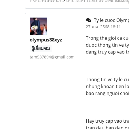
กระดานสนทนา
>
ถาม-ตอบ โดยเบสท์เลิฟเวดดิ้งสต
Ty le cuoc Olym
27 ม.ค. 2568 18:11
Trong the gioi ca cu
olympus88xyz
duoc thong tin ve t
ผู้เยี่ยมชม
dang truy cap vao t
tam537894@gmail.com
Thong tin ve ty le 
nhung khoan tien lo
bao rang nguoi choi
Hay truy cap vao tr
tran dau hap dan de