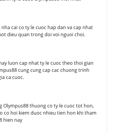
nha cai co ty le cuoc hap dan va cap nhat
ot dieu quan trong doi voi nguoi choi.
ay luon cap nhat ty le cuoc theo thoi gian
lympus88 cung cung cap cac chuong trinh
ia ca cuoc.
ng Olympus88 thuong co ty le cuoc tot hon,
co co hoi kiem duoc nhieu tien hon khi tham
8 hien nay