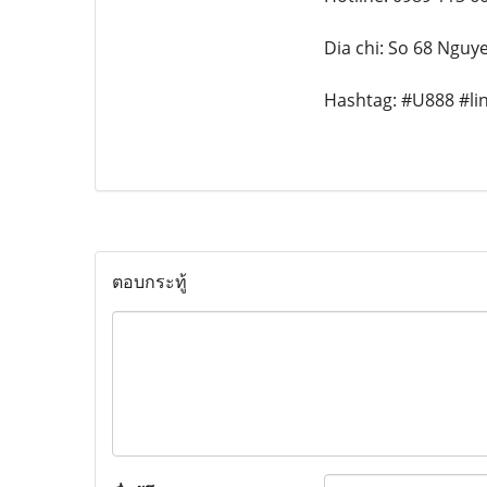
Dia chi: So 68 Nguy
Hashtag: #U888 #l
ตอบกระทู้