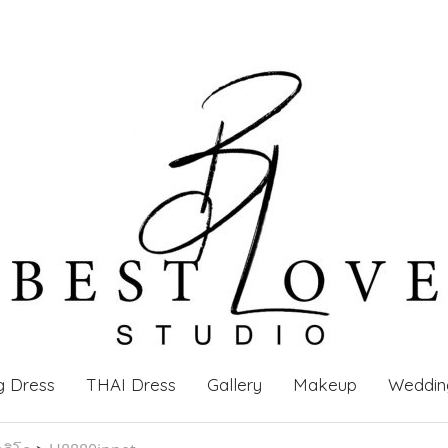
g Dress
THAI Dress
Gallery
Makeup
Weddin