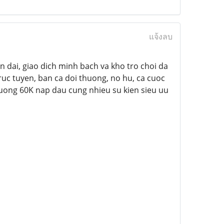
แจ้งลบ
n dai, giao dich minh bach va kho tro choi da
uc tuyen, ban ca doi thuong, no hu, ca cuoc
thuong 60K nap dau cung nhieu su kien sieu uu