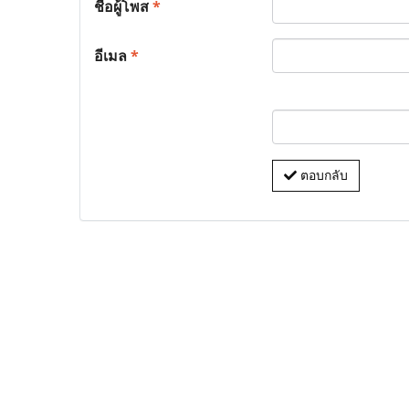
ชื่อผู้โพส
*
อีเมล
*
ตอบกลับ