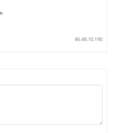
am
86.48.10.190