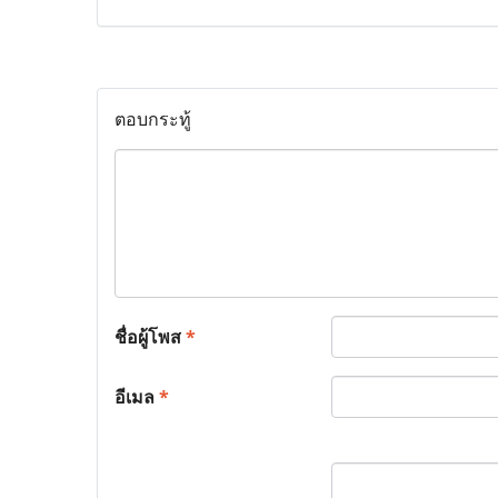
ตอบกระทู้
ชื่อผู้โพส
*
อีเมล
*