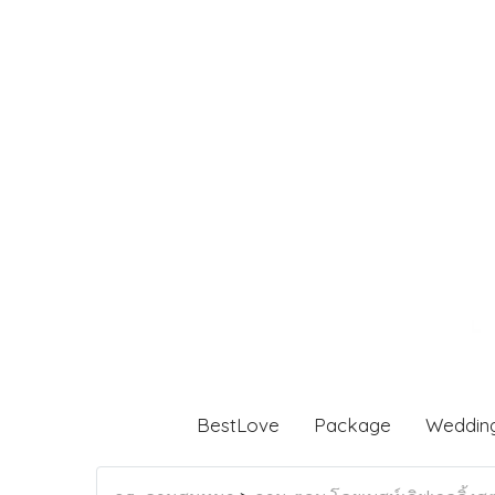
BestLove
Package
Weddin