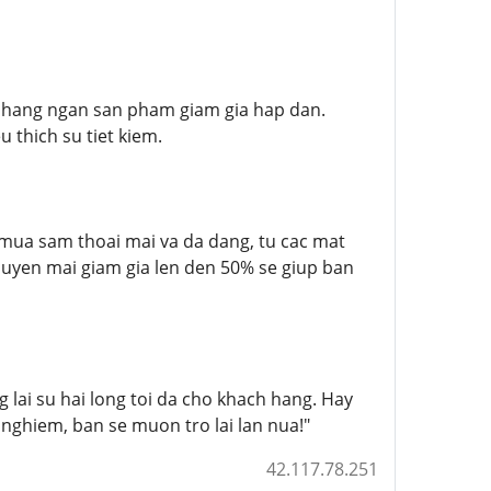
oi hang ngan san pham giam gia hap dan.
 thich su tiet kiem.
 mua sam thoai mai va da dang, tu cac mat
huyen mai giam gia len den 50% se giup ban
lai su hai long toi da cho khach hang. Hay
nghiem, ban se muon tro lai lan nua!"
42.117.78.251