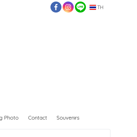
TH
g Photo
Contact
Souvenirs