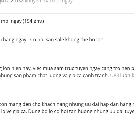
ูดิโอ
>
U88 khuyen mai moi ngay
 moi ngay
(154 อ่าน)
 hang ngay - Co hoi san sale khong the bo lo!""
g lon hien nay, viec mua sam truc tuyen ngay cang tro nen p
hung san pham chat luong va gia ca canh tranh,
U88
luon l
 con mang den cho khach hang nhung uu dai hap dan hang n
lo ve gia ca. Dung bo lo co hoi tan huong nhung uu dai tuye