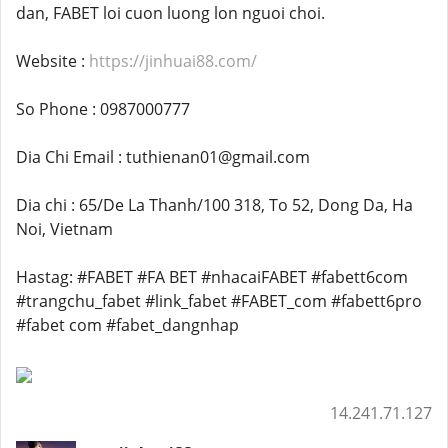
dan, FABET loi cuon luong lon nguoi choi.
Website :
https://jinhuai88.com/
So Phone : 0987000777
Dia Chi Email : tuthienan01@gmail.com
Dia chi : 65/De La Thanh/100 318, To 52, Dong Da, Ha
Noi, Vietnam
Hastag: #FABET #FA BET #nhacaiFABET #fabett6com
#trangchu_fabet #link_fabet #FABET_com #fabett6pro
#fabet com #fabet_dangnhap
14.241.71.127