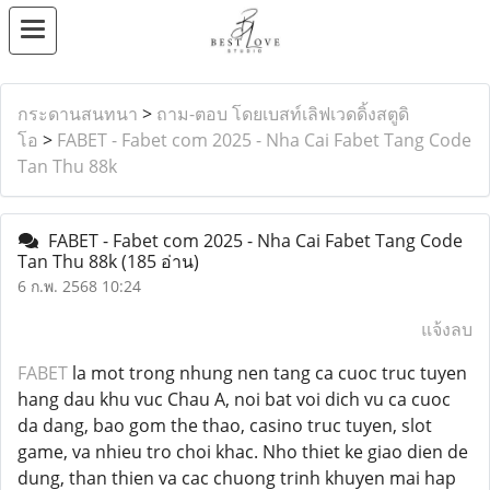
กระดานสนทนา
>
ถาม-ตอบ โดยเบสท์เลิฟเวดดิ้งสตูดิ
โอ
>
FABET - Fabet com 2025 - Nha Cai Fabet Tang Code
Tan Thu 88k
FABET - Fabet com 2025 - Nha Cai Fabet Tang Code
Tan Thu 88k
(185 อ่าน)
6 ก.พ. 2568 10:24
แจ้งลบ
FABET
la mot trong nhung nen tang ca cuoc truc tuyen
hang dau khu vuc Chau A, noi bat voi dich vu ca cuoc
da dang, bao gom the thao, casino truc tuyen, slot
game, va nhieu tro choi khac. Nho thiet ke giao dien de
dung, than thien va cac chuong trinh khuyen mai hap