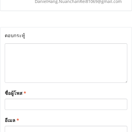
DanielHang.NuanchanRei81069@gmail.com
ตอบกระทู้
ชื่อผู้โพส
*
อีเมล
*