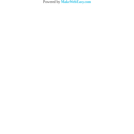
Powered by
MakeWebEasy.com