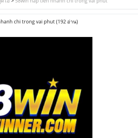
ูดิโอ
>
58win nap tien nhanh chi trong vai phut
hanh chi trong vai phut
(192 อ่าน)