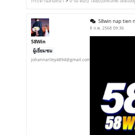
กระดานสนทนา
>
ถาม-ตอบ โดยเบสท์เลิฟเวดดิ้งสต
58win nap tien n
8 ก.พ. 2568 09:36
58Win
ผู้เยี่ยมชม
johannariley4894@gmail.com