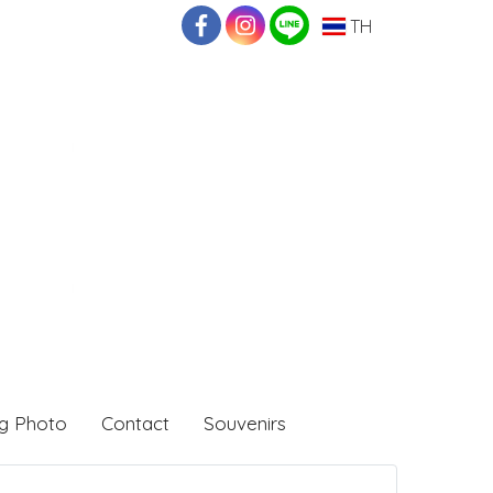
TH
g Photo
Contact
Souvenirs