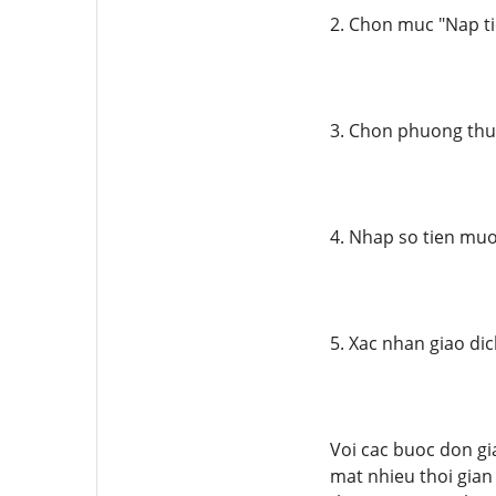
2. Chon muc "Nap t
3. Chon phuong thuc
4. Nhap so tien muo
5. Xac nhan giao dic
Voi cac buoc don gi
mat nhieu thoi gian