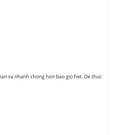
ian va nhanh chong hon bao gio het. De thuc