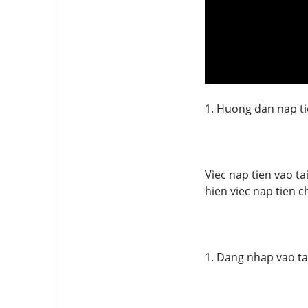
1. Huong dan nap ti
Viec nap tien vao t
hien viec nap tien c
1. Dang nhap vao ta