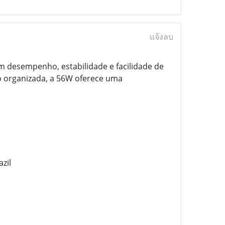
แจ้งลบ
 desempenho, estabilidade e facilidade de
o organizada, a 56W oferece uma
azil