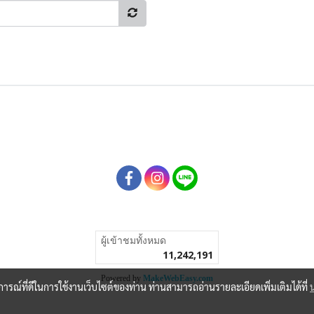
ผู้เข้าชมทั้งหมด
11,242,191
Powered by
MakeWebEasy.com
บการณ์ที่ดีในการใช้งานเว็บไซต์ของท่าน ท่านสามารถอ่านรายละเอียดเพิ่มเติมได้ที่