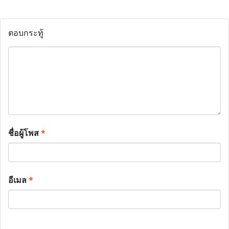
ตอบกระทู้
ชื่อผู้โพส
*
อีเมล
*