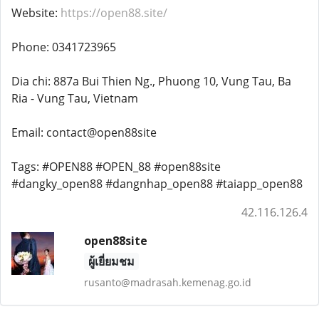
Website:
https://open88.site/
Phone: 0341723965
Dia chi: 887a Bui Thien Ng., Phuong 10, Vung Tau, Ba
Ria - Vung Tau, Vietnam
Email: contact@open88site
Tags: #OPEN88 #OPEN_88 #open88site
#dangky_open88 #dangnhap_open88 #taiapp_open88
42.116.126.4
open88site
ผู้เยี่ยมชม
rusanto@madrasah.kemenag.go.id