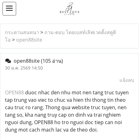
กระดานสนทนา
>
ถาม-ตอบ โดยเบสท์เลิฟเวดดิ้งสตูดิ
โอ
>
open88site
open88site
(105 อ่าน)
30 ม.ค. 2569 14:50
แจ้งลบ
OPEN88
duoc nhac den nhu mot nen tang truc tuyen
tap trung vao viec to chuc va hien thi thong tin theo
cau truc ro rang. Thong qua website truc tuyen, nen
tang so, kha nang truy cap on dinh va trai nghiem
nguoi dung, OPEN88 ho tro nguoi doc tiep can noi
dung mot cach mach lac va de theo doi.